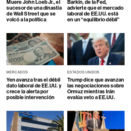
Muere John Loeb Jr., el
Barkin, de la Fed,
sucesor de una dinastía
advierte que el mercado
de Wall Street que se
laboral de EE.UU. está
volcó a la política
en un “equilibrio débil”
MERCADOS
ESTADOS UNIDOS
Yen avanza tras el débil
Trump dice que avanzan
dato laboral de EE.UU. y
las negociaciones sobre
crece la alerta por
Ormuz mientras Irán
posible intervención
evalúa veto a EE.UU.