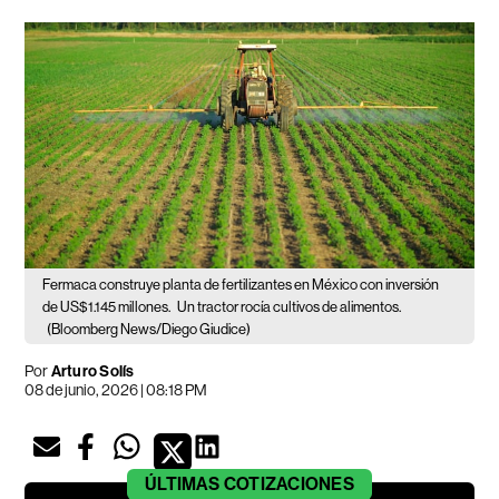
Fermaca construye planta de fertilizantes en México con inversión
de US$1.145 millones.
Un tractor rocía cultivos de alimentos.
(Bloomberg News/Diego Giudice)
Por
Arturo Solís
08 de junio, 2026 | 08:18 PM
ÚLTIMAS
COTIZACIONES