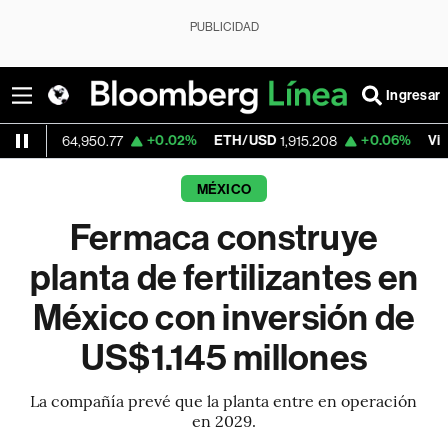
PUBLICIDAD
Ingresar
+0.02%
ETH/USD
+0.06%
Visa
64,950.77
1,915.208
362.50
MÉXICO
Fermaca construye
planta de fertilizantes en
México con inversión de
US$1.145 millones
La compañía prevé que la planta entre en operación
en 2029.