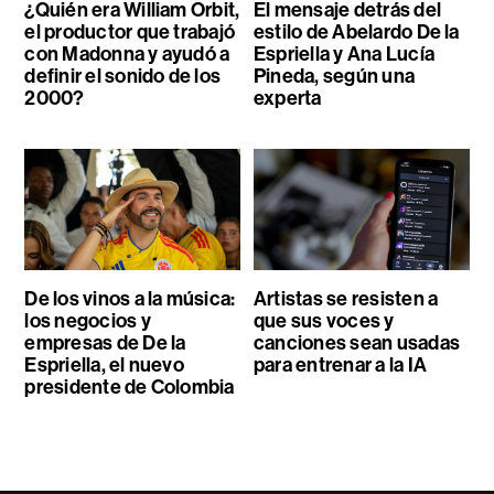
¿Quién era William Orbit,
El mensaje detrás del
el productor que trabajó
estilo de Abelardo De la
con Madonna y ayudó a
Espriella y Ana Lucía
definir el sonido de los
Pineda, según una
2000?
experta
De los vinos a la música:
Artistas se resisten a
los negocios y
que sus voces y
empresas de De la
canciones sean usadas
Espriella, el nuevo
para entrenar a la IA
presidente de Colombia