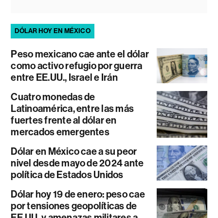
DÓLAR HOY EN MÉXICO
Peso mexicano cae ante el dólar
como activo refugio por guerra
entre EE.UU., Israel e Irán
Cuatro monedas de
Latinoamérica, entre las más
fuertes frente al dólar en
mercados emergentes
Dólar en México cae a su peor
nivel desde mayo de 2024 ante
política de Estados Unidos
Dólar hoy 19 de enero: peso cae
por tensiones geopolíticas de
EE.UU. y amenazas militares a