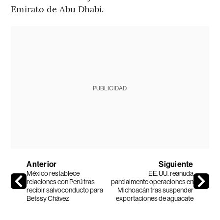
Emirato de Abu Dhabi.
PUBLICIDAD
Anterior
Siguiente
México restablece
EE.UU. reanuda
relaciones con Perú tras
parcialmente operaciones en
recibir salvoconducto para
Michoacán tras suspender
Betssy Chávez
exportaciones de aguacate