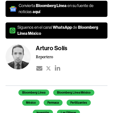
Convierta
Bloomberg Línea
en su fuente de
noticias
aquí
Síguenos en el canal
WhatsApp
de
Bloomberg
Línea México
Arturo Solís
Reportero
Temas de este artículo
Bloomberg Línea
Bloomberg Línea México
México
Fermaca
Fertilizantes
Inversión
Las Últimas