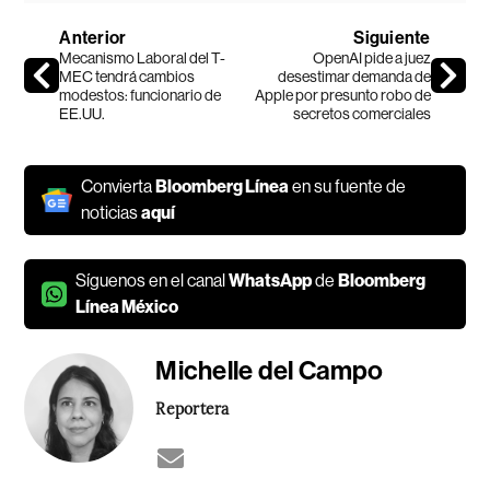
Anterior
Siguiente
Mecanismo Laboral del T-
OpenAI pide a juez
MEC tendrá cambios
desestimar demanda de
modestos: funcionario de
Apple por presunto robo de
EE.UU.
secretos comerciales
Convierta
Bloomberg Línea
en su fuente de
noticias
aquí
Síguenos en el canal
WhatsApp
de
Bloomberg
Línea México
Michelle del Campo
Reportera