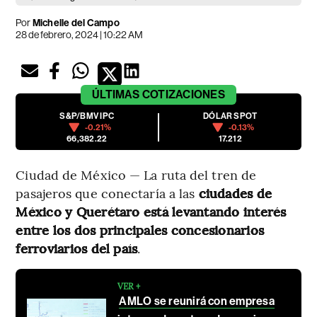
Por
Michelle del Campo
28 de febrero, 2024 | 10:22 AM
ÚLTIMAS
COTIZACIONES
S&P/BMV IPC
DÓLAR SPOT
-0.21%
-0.13%
66,382.22
17.212
Ciudad de México — La ruta del tren de
pasajeros que conectaría a las
ciudades de
México y Querétaro está levantando interés
entre los dos principales concesionarios
ferroviarios del país
.
VER +
AMLO se reunirá con empresa