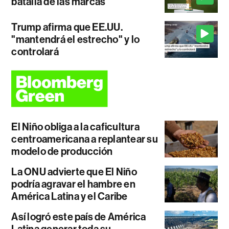
batalla de las marcas
Trump afirma que EE.UU.
"mantendrá el estrecho" y lo
controlará
El Niño obliga a la caficultura
centroamericana a replantear su
modelo de producción
La ONU advierte que El Niño
podría agravar el hambre en
América Latina y el Caribe
Así logró este país de América
Latina generar toda su