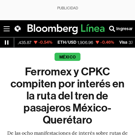
PUBLICIDAD
Ingresar
-0.54%
ETH/USD
-0.46%
Visa
+0.
435.87
1,906.96
370.47
MÉXICO
Ferromex y CPKC
compiten por interés en
la ruta del tren de
pasajeros México-
Querétaro
De las ocho manifestaciones de interés sobre rutas de