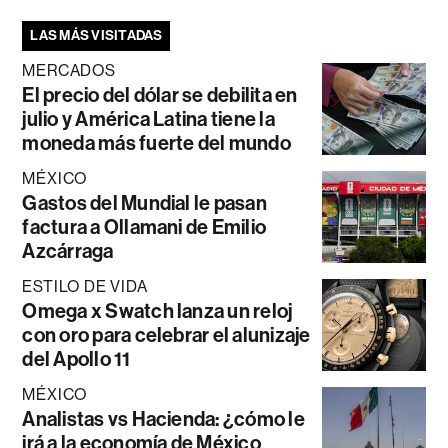
LAS MÁS VISITADAS
MERCADOS
El precio del dólar se debilita en
julio y América Latina tiene la
moneda más fuerte del mundo
MÉXICO
Gastos del Mundial le pasan
factura a Ollamani de Emilio
Azcárraga
ESTILO DE VIDA
Omega x Swatch lanza un reloj
con oro para celebrar el alunizaje
del Apollo 11
MÉXICO
Analistas vs Hacienda: ¿cómo le
irá a la economía de México