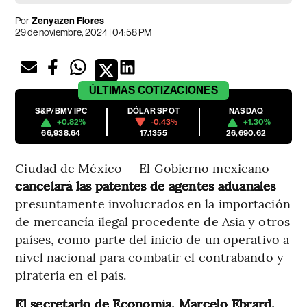
Por
Zenyazen Flores
29 de noviembre, 2024 | 04:58 PM
ÚLTIMAS
COTIZACIONES
S&P/BMV IPC
DÓLAR SPOT
NASDAQ
+0.82%
-0.43%
+1.30%
66,938.64
17.1355
26,690.62
Ciudad de México — El Gobierno mexicano
cancelará las patentes de agentes aduanales
presuntamente involucrados en la importación
de mercancía ilegal procedente de Asia y otros
países, como parte del inicio de un operativo a
nivel nacional para combatir el contrabando y
piratería en el país.
El secretario de Economía, Marcelo Ebrard,