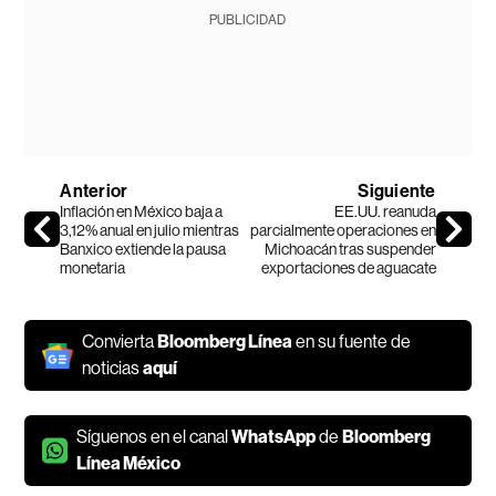
PUBLICIDAD
Anterior
Siguiente
Inflación en México baja a
EE.UU. reanuda
3,12% anual en julio mientras
parcialmente operaciones en
Banxico extiende la pausa
Michoacán tras suspender
monetaria
exportaciones de aguacate
Convierta
Bloomberg Línea
en su fuente de
noticias
aquí
Síguenos en el canal
WhatsApp
de
Bloomberg
Línea México