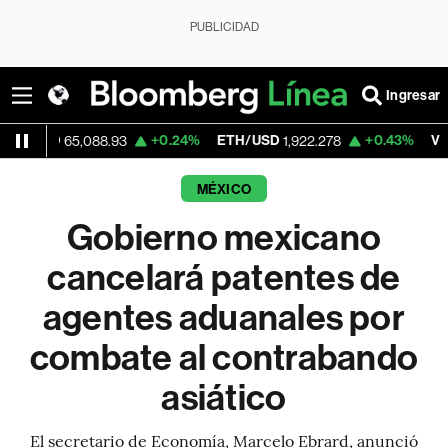
PUBLICIDAD
Ingresar
+0.24%
ETH/USD
+0.43%
Visa
65,088.93
1,922.278
362.50
MÉXICO
Gobierno mexicano
cancelará patentes de
agentes aduanales por
combate al contrabando
asiático
El secretario de Economía, Marcelo Ebrard, anunció