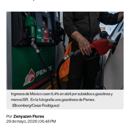
Ingresos de México caen 6,4% en abril por subsidios a gasolinas y
menos ISR.
En la fotografía una gasolinera de Pemex.
(Bloomberg/Cesar Rodriguez)
Por
Zenyazen Flores
29 de mayo, 2026 | 06:48 PM