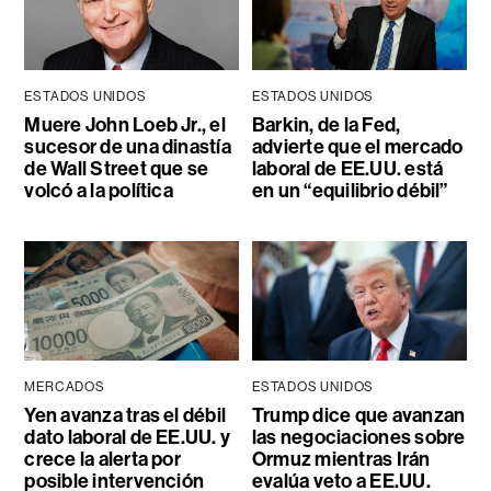
ESTADOS UNIDOS
ESTADOS UNIDOS
Muere John Loeb Jr., el
Barkin, de la Fed,
sucesor de una dinastía
advierte que el mercado
de Wall Street que se
laboral de EE.UU. está
volcó a la política
en un “equilibrio débil”
MERCADOS
ESTADOS UNIDOS
Yen avanza tras el débil
Trump dice que avanzan
dato laboral de EE.UU. y
las negociaciones sobre
crece la alerta por
Ormuz mientras Irán
posible intervención
evalúa veto a EE.UU.