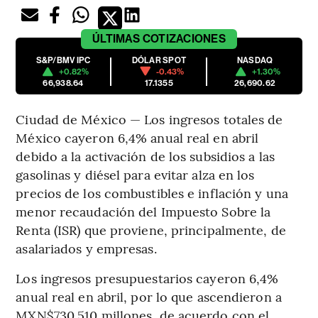
ÚLTIMAS
COTIZACIONES
S&P/BMV IPC
DÓLAR SPOT
NASDAQ
+0.82%
-0.43%
+1.30%
66,938.64
17.1355
26,690.62
Ciudad de México — Los ingresos totales de
México cayeron 6,4% anual real en abril
debido a la activación de los subsidios a las
gasolinas y diésel para evitar alza en los
precios de los combustibles e inflación y una
menor recaudación del Impuesto Sobre la
Renta (ISR) que proviene, principalmente, de
asalariados y empresas.
Los ingresos presupuestarios cayeron 6,4%
anual real en abril, por lo que ascendieron a
MXN$730.510 millones, de acuerdo con el