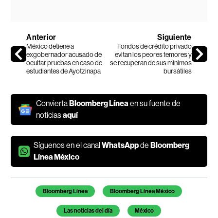
Anterior
Siguiente
México detiene a
Fondos de crédito privado
exgobernador acusado de
evitan los peores temores y
ocultar pruebas en caso de
se recuperan de sus mínimos
estudiantes de Ayotzinapa
bursátiles
Convierta
Bloomberg Línea
en su fuente de
noticias
aquí
Síguenos en el canal
WhatsApp
de
Bloomberg
Línea México
Temas de este artículo
Bloomberg Línea
Bloomberg Línea México
Las noticias del día
México