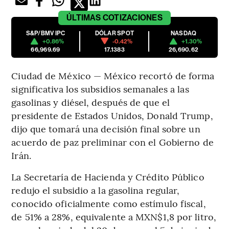
ÚLTIMAS
COTIZACIONES
S&P/BMV IPC
DÓLAR SPOT
NASDAQ
+0.86%
-0.42%
+1.30%
66,969.69
17.1383
26,690.62
Ciudad de México — México recortó de forma
significativa los subsidios semanales a las
gasolinas y diésel, después de que el
presidente de Estados Unidos, Donald Trump,
dijo que tomará una decisión final sobre un
acuerdo de paz preliminar con el Gobierno de
Irán.
La Secretaría de Hacienda y Crédito Público
redujo el subsidio a la gasolina regular,
conocido oficialmente como estímulo fiscal,
de 51% a 28%, equivalente a MXN$1,8 por litro,