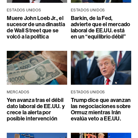
ESTADOS UNIDOS
ESTADOS UNIDOS
Muere John Loeb Jr., el
Barkin, de la Fed,
sucesor de una dinastía
advierte que el mercado
de Wall Street que se
laboral de EE.UU. está
volcó a la política
en un “equilibrio débil”
MERCADOS
ESTADOS UNIDOS
Yen avanza tras el débil
Trump dice que avanzan
dato laboral de EE.UU. y
las negociaciones sobre
crece la alerta por
Ormuz mientras Irán
posible intervención
evalúa veto a EE.UU.