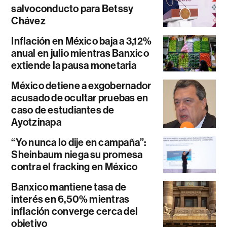
salvoconducto para Betssy
Chávez
Inflación en México baja a 3,12%
anual en julio mientras Banxico
extiende la pausa monetaria
México detiene a exgobernador
acusado de ocultar pruebas en
caso de estudiantes de
Ayotzinapa
“Yo nunca lo dije en campaña”:
Sheinbaum niega su promesa
contra el fracking en México
Banxico mantiene tasa de
interés en 6,50% mientras
inflación converge cerca del
objetivo