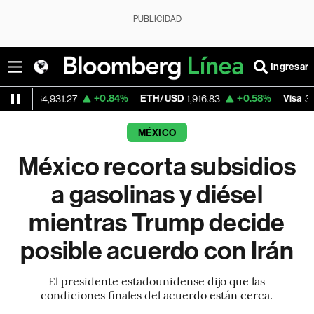
PUBLICIDAD
Ingresar
+0.84%
ETH/USD
+0.58%
Visa
-
4,931.27
1,916.83
362.50
MÉXICO
México recorta subsidios
a gasolinas y diésel
mientras Trump decide
posible acuerdo con Irán
El presidente estadounidense dijo que las
condiciones finales del acuerdo están cerca.