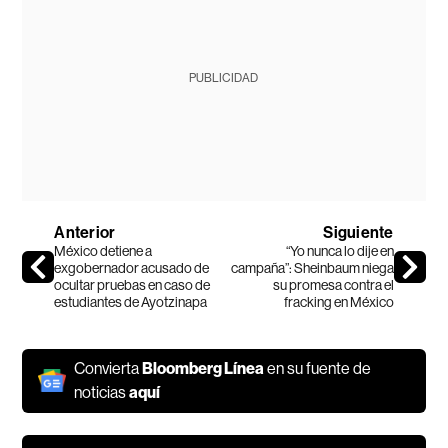
PUBLICIDAD
Anterior
Siguiente
México detiene a
“Yo nunca lo dije en
exgobernador acusado de
campaña”: Sheinbaum niega
ocultar pruebas en caso de
su promesa contra el
estudiantes de Ayotzinapa
fracking en México
Convierta
Bloomberg Línea
en su fuente de
noticias
aquí