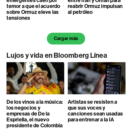
emergentes caen por
entre Irán y Omán para
temor a que el acuerdo
reabrir Ormuz impulsan
sobre Ormuz eleve las
al petróleo
tensiones
Cargar más
Lujos y vida en Bloomberg Línea
De los vinos a la música:
Artistas se resisten a
los negocios y
que sus voces y
empresas de De la
canciones sean usadas
Espriella, el nuevo
para entrenar a la IA
presidente de Colombia