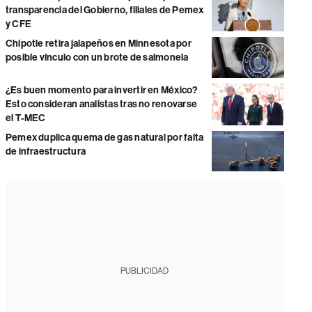
transparencia del Gobierno, filiales de Pemex
y CFE
Chipotle retira jalapeños en Minnesota por
posible vínculo con un brote de salmonela
¿Es buen momento para invertir en México?
Esto consideran analistas tras no renovarse
el T-MEC
Pemex duplica quema de gas natural por falta
de infraestructura
PUBLICIDAD