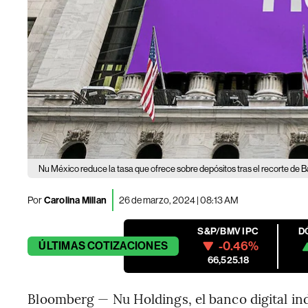
Nu México reduce la tasa que ofrece sobre depósitos tras el recorte de 
Por
Carolina Millan
26 de marzo, 2024 | 08:13 AM
S&P/BMV IPC
D
-0.46%
ÚLTIMAS
COTIZACIONES
66,525.18
Bloomberg — Nu Holdings, el banco digital i