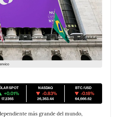
Banxico
ÓLAR SPOT
NASDAQ
BTC/USD
+0.01%
-0.83%
-0.18%
17.2365
26,363.44
64,666.62
ndependiente más grande del mundo,