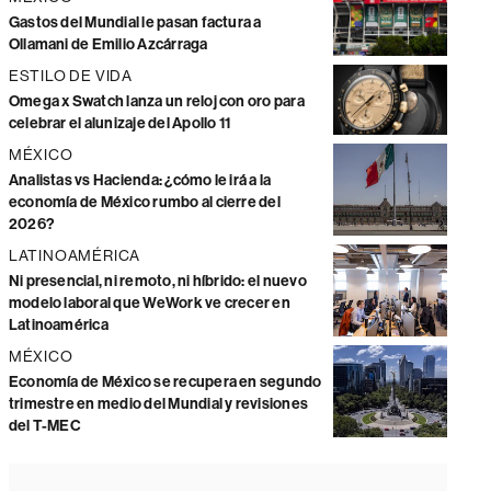
Gastos del Mundial le pasan factura a
Ollamani de Emilio Azcárraga
ESTILO DE VIDA
Omega x Swatch lanza un reloj con oro para
celebrar el alunizaje del Apollo 11
MÉXICO
Analistas vs Hacienda: ¿cómo le irá a la
economía de México rumbo al cierre del
2026?
LATINOAMÉRICA
Ni presencial, ni remoto, ni híbrido: el nuevo
modelo laboral que WeWork ve crecer en
Latinoamérica
MÉXICO
Economía de México se recupera en segundo
trimestre en medio del Mundial y revisiones
del T-MEC