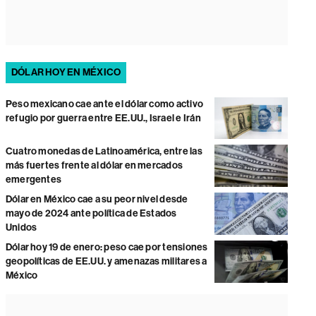
DÓLAR HOY EN MÉXICO
Peso mexicano cae ante el dólar como activo
refugio por guerra entre EE.UU., Israel e Irán
Cuatro monedas de Latinoamérica, entre las
más fuertes frente al dólar en mercados
emergentes
Dólar en México cae a su peor nivel desde
mayo de 2024 ante política de Estados
Unidos
Dólar hoy 19 de enero: peso cae por tensiones
geopolíticas de EE.UU. y amenazas militares a
México