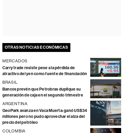
OTRAS NOTICIAS ECONÓMICAS
MERCADOS
Carry trade resiste pese a la pérdida de
atractivo del yen como fuente de financiación
BRASIL
Bancos prevén que Petrobras duplique su
generación de caja en el segundo trimestre
ARGENTINA
GeoPark avanza en Vaca Muerta: ganó US$34
millones pero no pudo aprovechar el alza del
precio del petróleo
COLOMBIA