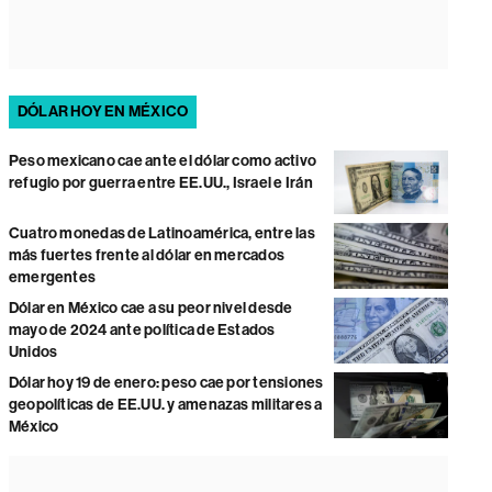
DÓLAR HOY EN MÉXICO
Peso mexicano cae ante el dólar como activo
refugio por guerra entre EE.UU., Israel e Irán
Cuatro monedas de Latinoamérica, entre las
más fuertes frente al dólar en mercados
emergentes
Dólar en México cae a su peor nivel desde
mayo de 2024 ante política de Estados
Unidos
Dólar hoy 19 de enero: peso cae por tensiones
geopolíticas de EE.UU. y amenazas militares a
México