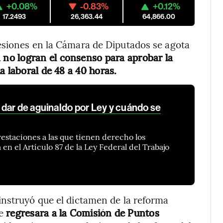
+0.08%
-0.83%
+0.12%
17.2493
26,363.44
64,866.00
esiones en la Cámara de Diputados se agota
no logran el consenso para aprobar la
a laboral de 48 a 40 horas.
dar de aguinaldo por Ley y cuándo se
restaciones a las que tienen derecho los
 en el Artículo 87 de la Ley Federal del Trabajo
instruyó que el dictamen de la reforma
se
regresara a la
Comisión de Puntos