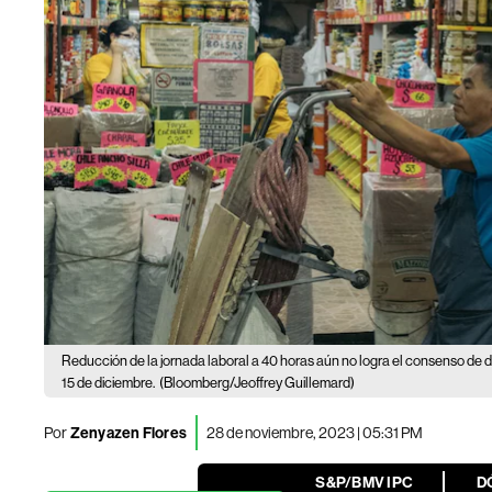
Reducción de la jornada laboral a 40 horas aún no logra el consenso de 
15 de diciembre.
(Bloomberg/Jeoffrey Guillemard)
Por
Zenyazen Flores
28 de noviembre, 2023 | 05:31 PM
S&P/BMV IPC
D