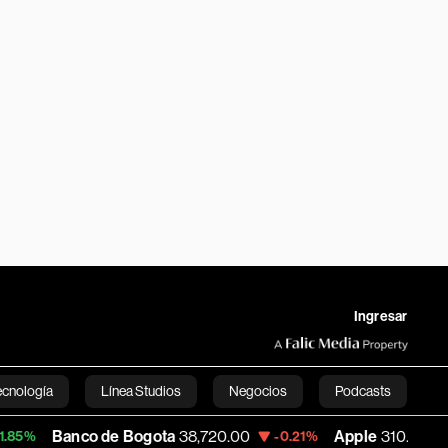
Ingresar
ecnología
Línea Studios
Negocios
Podcasts
nco de Bogota
38,720.00
Apple
310.94
-0.21%
+0.55%
English