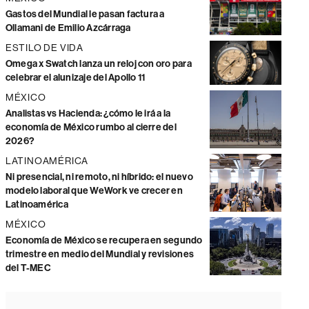
Gastos del Mundial le pasan factura a
Ollamani de Emilio Azcárraga
ESTILO DE VIDA
Omega x Swatch lanza un reloj con oro para
celebrar el alunizaje del Apollo 11
MÉXICO
Analistas vs Hacienda: ¿cómo le irá a la
economía de México rumbo al cierre del
2026?
LATINOAMÉRICA
Ni presencial, ni remoto, ni híbrido: el nuevo
modelo laboral que WeWork ve crecer en
Latinoamérica
MÉXICO
Economía de México se recupera en segundo
trimestre en medio del Mundial y revisiones
del T-MEC