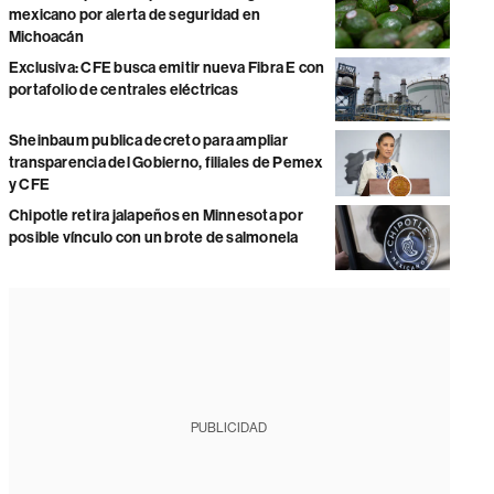
mexicano por alerta de seguridad en
Michoacán
Exclusiva: CFE busca emitir nueva Fibra E con
portafolio de centrales eléctricas
Sheinbaum publica decreto para ampliar
transparencia del Gobierno, filiales de Pemex
y CFE
Chipotle retira jalapeños en Minnesota por
posible vínculo con un brote de salmonela
PUBLICIDAD