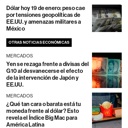
Dólar hoy 19 de enero: peso cae
por tensiones geopolíticas de
EE.UU. y amenazas militares a
México
OTRAS NOTICIAS ECONÓMICAS
MERCADOS
Yen se rezaga frente a divisas del
G10 al desvanecerse el efecto
de la intervención de Japón y
EE.UU.
MERCADOS
¿Qué tan cara o barata está tu
moneda frente al dólar? Esto
revela el Índice Big Mac para
América Latina