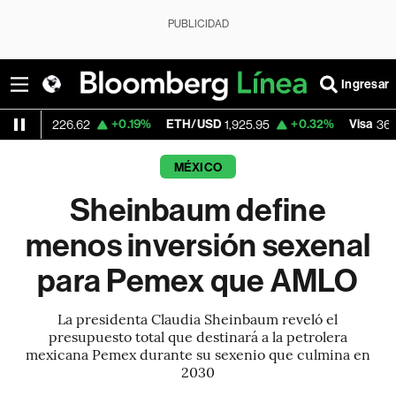
PUBLICIDAD
Ingresar
+0.19%
ETH/USD
+0.32%
Visa
-2.
26.62
1,925.95
362.50
MÉXICO
Sheinbaum define
menos inversión sexenal
para Pemex que AMLO
La presidenta Claudia Sheinbaum reveló el
presupuesto total que destinará a la petrolera
mexicana Pemex durante su sexenio que culmina en
2030