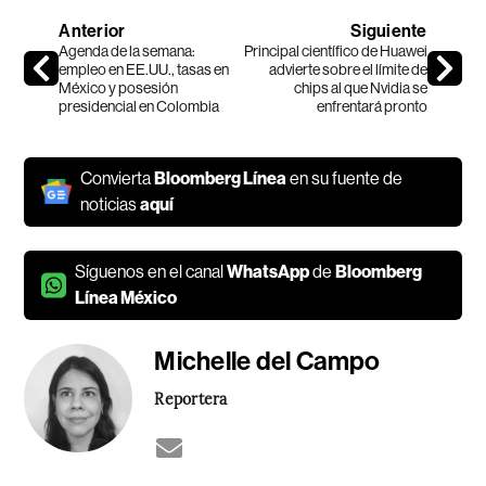
Anterior
Siguiente
Agenda de la semana:
Principal científico de Huawei
empleo en EE.UU., tasas en
advierte sobre el límite de
México y posesión
chips al que Nvidia se
presidencial en Colombia
enfrentará pronto
Convierta
Bloomberg Línea
en su fuente de
noticias
aquí
Síguenos en el canal
WhatsApp
de
Bloomberg
Línea México
Michelle del Campo
Reportera