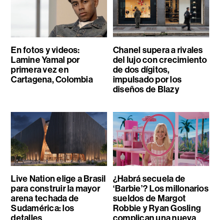
En fotos y videos:
Chanel supera a rivales
Lamine Yamal por
del lujo con crecimiento
primera vez en
de dos dígitos,
Cartagena, Colombia
impulsado por los
diseños de Blazy
Live Nation elige a Brasil
¿Habrá secuela de
para construir la mayor
‘Barbie’? Los millonarios
arena techada de
sueldos de Margot
Sudamérica: los
Robbie y Ryan Gosling
detalles
complican una nueva