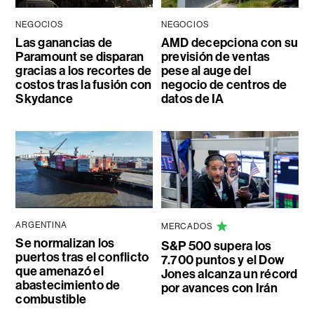
NEGOCIOS
NEGOCIOS
Las ganancias de
AMD decepciona con su
Paramount se disparan
previsión de ventas
gracias a los recortes de
pese al auge del
costos tras la fusión con
negocio de centros de
Skydance
datos de IA
ARGENTINA
MERCADOS
Se normalizan los
S&P 500 supera los
puertos tras el conflicto
7.700 puntos y el Dow
que amenazó el
Jones alcanza un récord
abastecimiento de
por avances con Irán
combustible