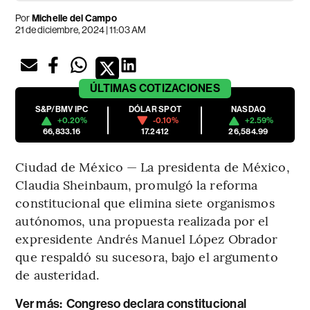
Por
Michelle del Campo
21 de diciembre, 2024 | 11:03 AM
ÚLTIMAS
COTIZACIONES
S&P/BMV IPC
DÓLAR SPOT
NASDAQ
+0.20%
-0.10%
+2.59%
66,833.16
17.2412
26,584.99
Ciudad de México — La presidenta de México,
Claudia Sheinbaum, promulgó la reforma
constitucional que elimina siete organismos
autónomos, una propuesta realizada por el
expresidente Andrés Manuel López Obrador
que respaldó su sucesora, bajo el argumento
de austeridad.
Ver más:
Congreso declara constitucional