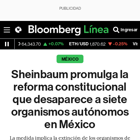
PUBLICIDAD
Ingresar
+0.07%
ETH/USD
-0.25%
Visa
64,343.70
1,870.62
369.59
MÉXICO
Sheinbaum promulga la
reforma constitucional
que desaparece a siete
organismos autónomos
en México
La medida implica la extinción de los organismos de