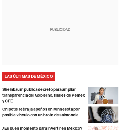
PUBLICIDAD
LAS ÚLTIMAS DE MÉXICO
Sheinbaum publica decreto para ampliar
transparencia del Gobierno, filiales de Pemex
y CFE
Chipotle retira jalapeños en Minnesota por
posible vínculo con un brote de salmonela
¿Es buen momento para invertir en México?