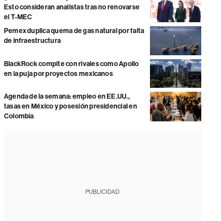
Esto consideran analistas tras no renovarse
el T-MEC
Pemex duplica quema de gas natural por falta
de infraestructura
BlackRock compite con rivales como Apollo
en la puja por proyectos mexicanos
Agenda de la semana: empleo en EE.UU.,
tasas en México y posesión presidencial en
Colombia
PUBLICIDAD