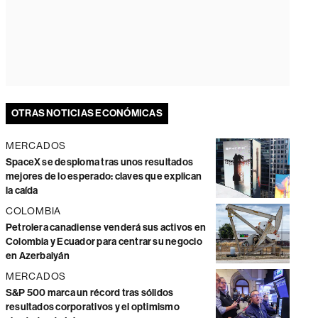
OTRAS NOTICIAS ECONÓMICAS
MERCADOS
SpaceX se desploma tras unos resultados
mejores de lo esperado: claves que explican
la caída
COLOMBIA
Petrolera canadiense venderá sus activos en
Colombia y Ecuador para centrar su negocio
en Azerbaiyán
MERCADOS
S&P 500 marca un récord tras sólidos
resultados corporativos y el optimismo