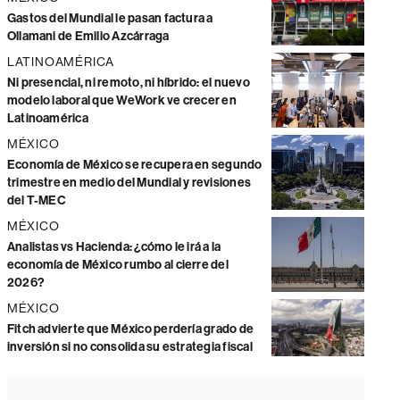
Gastos del Mundial le pasan factura a
Ollamani de Emilio Azcárraga
LATINOAMÉRICA
Ni presencial, ni remoto, ni híbrido: el nuevo
modelo laboral que WeWork ve crecer en
Latinoamérica
MÉXICO
Economía de México se recupera en segundo
trimestre en medio del Mundial y revisiones
del T-MEC
MÉXICO
Analistas vs Hacienda: ¿cómo le irá a la
economía de México rumbo al cierre del
2026?
MÉXICO
Fitch advierte que México perdería grado de
inversión si no consolida su estrategia fiscal