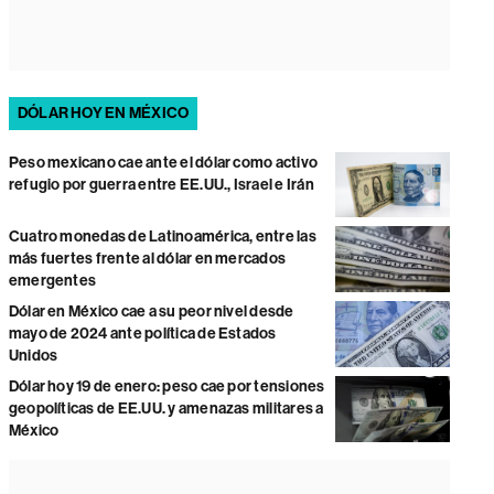
DÓLAR HOY EN MÉXICO
Peso mexicano cae ante el dólar como activo
refugio por guerra entre EE.UU., Israel e Irán
Cuatro monedas de Latinoamérica, entre las
más fuertes frente al dólar en mercados
emergentes
Dólar en México cae a su peor nivel desde
mayo de 2024 ante política de Estados
Unidos
Dólar hoy 19 de enero: peso cae por tensiones
geopolíticas de EE.UU. y amenazas militares a
México