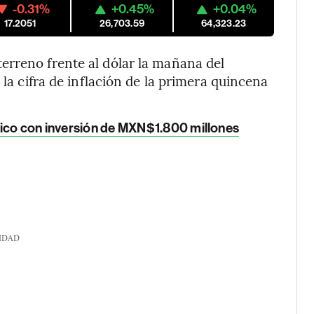
-0.31%
+0.45%
+0.04%
17.2051
26,703.59
64,323.23
erreno frente al dólar la mañana del
 la cifra de inflación de la primera quincena
xico con inversión de MXN$1.800 millones
IDAD