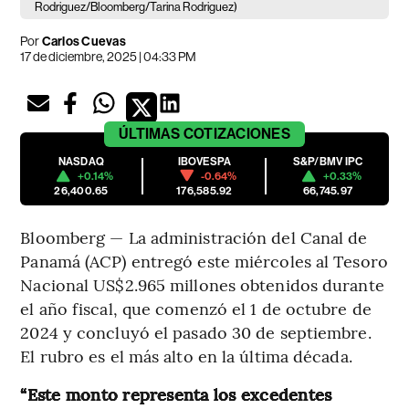
Rodriguez/Bloomberg/Tarina Rodriguez)
Por
Carlos Cuevas
17 de diciembre, 2025 | 04:33 PM
ÚLTIMAS
COTIZACIONES
NASDAQ
IBOVESPA
S&P/BMV IPC
+0.14%
-0.64%
+0.33%
26,400.65
176,585.92
66,745.97
Bloomberg — La administración del Canal de
Panamá (ACP) entregó este miércoles al Tesoro
Nacional US$2.965 millones obtenidos durante
el año fiscal, que comenzó el 1 de octubre de
2024 y concluyó el pasado 30 de septiembre.
El rubro es el más alto en la última década.
“Este monto representa los excedentes