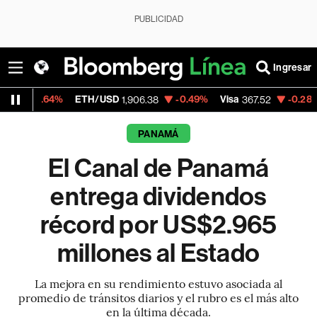
PUBLICIDAD
Ingresar
4%
ETH/USD
-0.49%
Visa
-0.28%
MercadoL
1,906.38
367.52
PANAMÁ
El Canal de Panamá
entrega dividendos
récord por US$2.965
millones al Estado
La mejora en su rendimiento estuvo asociada al
promedio de tránsitos diarios y el rubro es el más alto
en la última década.