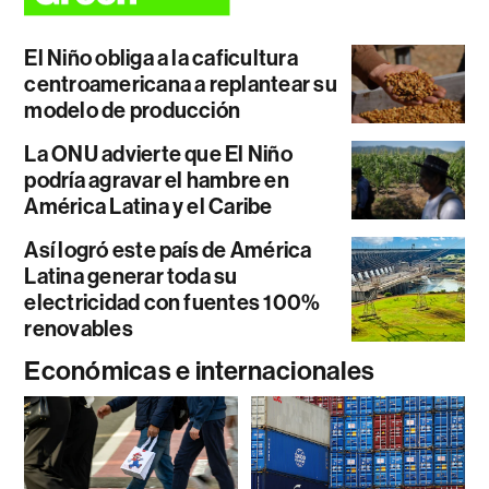
El Niño obliga a la caficultura
centroamericana a replantear su
modelo de producción
La ONU advierte que El Niño
podría agravar el hambre en
América Latina y el Caribe
Así logró este país de América
Latina generar toda su
electricidad con fuentes 100%
renovables
Económicas e internacionales