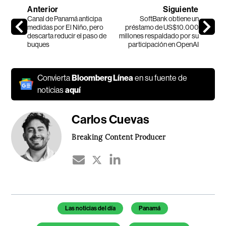
Anterior
Siguiente
Canal de Panamá anticipa
SoftBank obtiene un
medidas por El Niño, pero
préstamo de US$10.000
descarta reducir el paso de
millones respaldado por su
buques
participación en OpenAI
Convierta
Bloomberg Línea
en su fuente de
noticias
aquí
Carlos Cuevas
Breaking Content Producer
Temas de este artículo
Las noticias del día
Panamá