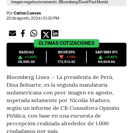
imagen negativa incrementó.
(Bloomberg/David Paul Morris)
Por
Carlos Cuevas
22 de agosto, 2024 | 01:30 PM
ÚLTIMAS
COTIZACIONES
NASDAQ
IBOVESPA
S&P/BMV IPC
+1.30%
-1.73%
+0.82%
26,690.62
172,513.42
66,938.64
Bloomberg Línea — La presidenta de Perú,
Dina Boluarte, es la segunda mandataria
sudamericana con peor imagen en agosto,
superada solamente por Nicolás Maduro,
según un informe de CB Consultora Opinión
Pública, con base en una encuesta de
percepción realizada alrededor de 1.000
ciudadanos por país.