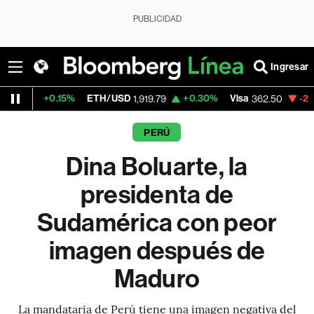
PUBLICIDAD
Ingresar
5%
ETH/USD
+0.30%
Visa
-2.15%
MercadoL
1,919.79
362.50
PERÚ
Dina Boluarte, la
presidenta de
Sudamérica con peor
imagen después de
Maduro
La mandataria de Perú tiene una imagen negativa del