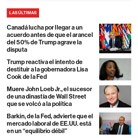
LAS ÚLTIMAS
Canadá lucha por llegar a un
acuerdo antes de que el arancel
del 50% de Trump agrave la
disputa
Trump reactiva el intento de
destituir a la gobernadora Lisa
Cook de la Fed
Muere John Loeb Jr., el sucesor
de una dinastía de Wall Street
que se volcó a la política
Barkin, de la Fed, advierte que el
mercado laboral de EE.UU. está
en un “equilibrio débil”