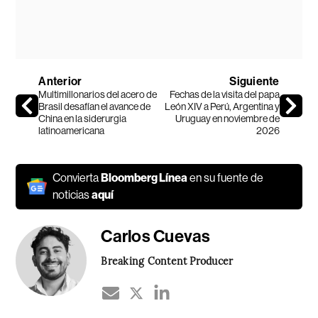
Anterior
Siguiente
Multimillonarios del acero de
Fechas de la visita del papa
Brasil desafían el avance de
León XIV a Perú, Argentina y
China en la siderurgia
Uruguay en noviembre de
latinoamericana
2026
Convierta
Bloomberg Línea
en su fuente de
noticias
aquí
Carlos Cuevas
Breaking Content Producer