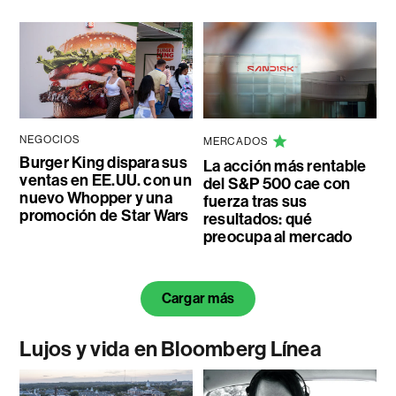
NEGOCIOS
MERCADOS
Burger King dispara sus
La acción más rentable
ventas en EE.UU. con un
del S&P 500 cae con
nuevo Whopper y una
fuerza tras sus
promoción de Star Wars
resultados: qué
preocupa al mercado
Cargar más
Lujos y vida en Bloomberg Línea