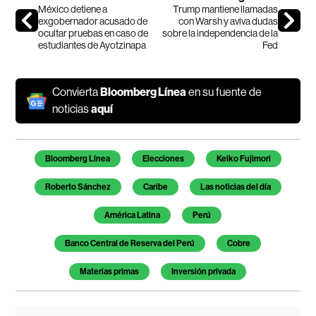
México detiene a
Trump mantiene llamadas
exgobernador acusado de
con Warsh y aviva dudas
ocultar pruebas en caso de
sobre la independencia de la
estudiantes de Ayotzinapa
Fed
Convierta
Bloomberg Línea
en su fuente de
noticias
aquí
Temas de este artículo
Bloomberg Línea
Elecciones
Keiko Fujimori
Roberto Sánchez
Caribe
Las noticias del día
América Latina
Perú
Banco Central de Reserva del Perú
Cobre
Materias primas
Inversión privada