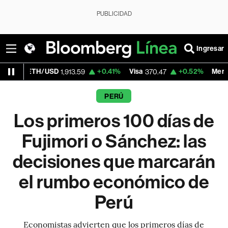
PUBLICIDAD
Ingresar
/USD
+0.41%
Visa
+0.52%
MercadoLibre
1,913.59
370.47
1,82
PERÚ
Los primeros 100 días de
Fujimori o Sánchez: las
decisiones que marcarán
el rumbo económico de
Perú
Economistas advierten que los primeros días de