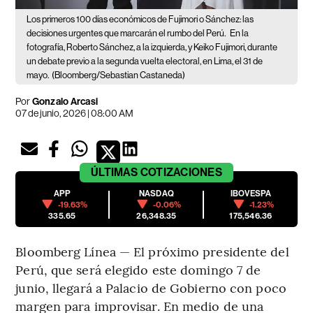
Los primeros 100 días económicos de Fujimori o Sánchez: las
decisiones urgentes que marcarán el rumbo del Perú.
En la
fotografía, Roberto Sánchez, a la izquierda, y Keiko Fujimori, durante
un debate previo a la segunda vuelta electoral, en Lima, el 31 de
mayo.
(Bloomberg/Sebastian Castaneda)
Por
Gonzalo Arcasi
07 de junio, 2026 | 08:00 AM
ÚLTIMAS
COTIZACIONES
APP
NASDAQ
IBOVESPA
-19.63%
-0.06%
-1.23%
335.65
26,348.35
175,546.36
Bloomberg Línea — El próximo presidente del
Perú, que será elegido este domingo 7 de
junio, llegará a Palacio de Gobierno con poco
margen para improvisar. En medio de una