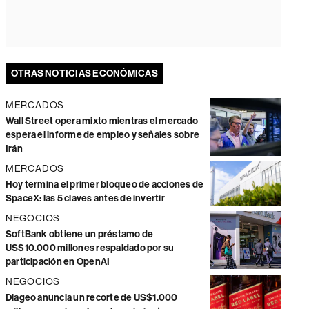
OTRAS NOTICIAS ECONÓMICAS
MERCADOS
Wall Street opera mixto mientras el mercado
espera el informe de empleo y señales sobre
Irán
MERCADOS
Hoy termina el primer bloqueo de acciones de
SpaceX: las 5 claves antes de invertir
NEGOCIOS
SoftBank obtiene un préstamo de
US$10.000 millones respaldado por su
participación en OpenAI
NEGOCIOS
Diageo anuncia un recorte de US$1.000