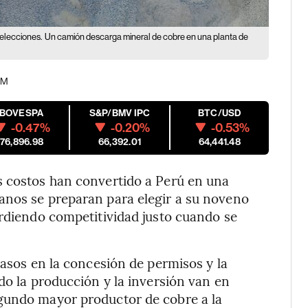
 elecciones.
Un camión descarga mineral de cobre en una planta de
 PM
IBOVESPA
S&P/BMV IPC
BTC/USD
-0.47%
-0.20%
-0.53%
176,896.98
66,392.01
64,441.48
s costos han convertido a Perú en una
anos se preparan para elegir a su noveno
erdiendo competitividad justo cuando se
rasos en la concesión de permisos y la
do la producción y la inversión van en
gundo mayor productor de cobre a la