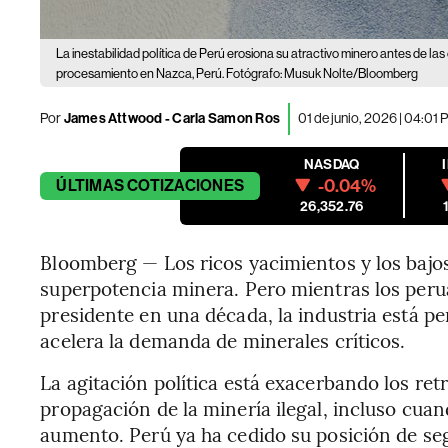
La inestabilidad política de Perú erosiona su atractivo minero antes de las
procesamiento en Nazca, Perú. Fotógrafo: Musuk Nolte/Bloomberg
Por
James Attwood - Carla Samon Ros
01 de junio, 2026 | 04:01
NASDAQ
-0.04%
ÚLTIMAS
COTIZACIONES
26,352.76
Bloomberg — Los ricos yacimientos y los bajo
superpotencia minera. Pero mientras los peru
presidente en una década, la industria está p
acelera la demanda de minerales críticos.
La agitación política está exacerbando los ret
propagación de la minería ilegal, incluso cuan
aumento. Perú ya ha cedido su posición de se