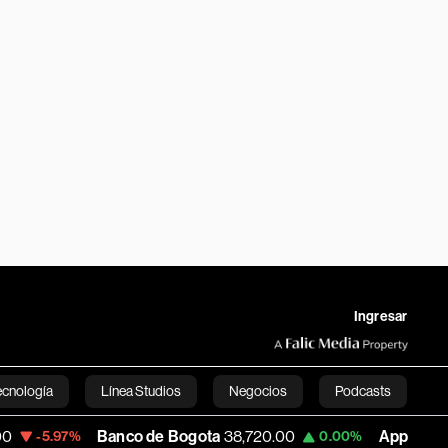
Ingresar
ecnología
Línea Studios
Negocios
Podcasts
Banco de Bogota
38,720.00
Apple
313.94
7%
0.00%
+0
English