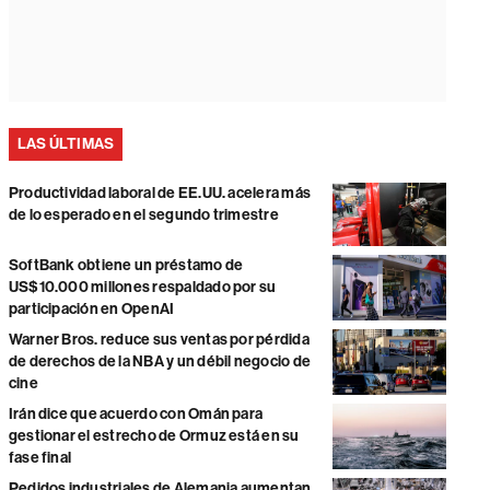
LAS ÚLTIMAS
Productividad laboral de EE.UU. acelera más
de lo esperado en el segundo trimestre
SoftBank obtiene un préstamo de
US$10.000 millones respaldado por su
participación en OpenAI
Warner Bros. reduce sus ventas por pérdida
de derechos de la NBA y un débil negocio de
cine
Irán dice que acuerdo con Omán para
gestionar el estrecho de Ormuz está en su
fase final
Pedidos industriales de Alemania aumentan