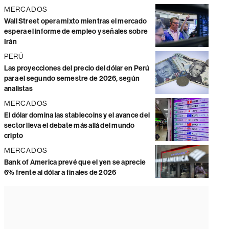
MERCADOS
Wall Street opera mixto mientras el mercado
espera el informe de empleo y señales sobre
Irán
PERÚ
Las proyecciones del precio del dólar en Perú
para el segundo semestre de 2026, según
analistas
MERCADOS
El dólar domina las stablecoins y el avance del
sector lleva el debate más allá del mundo
cripto
MERCADOS
Bank of America prevé que el yen se aprecie
6% frente al dólar a finales de 2026