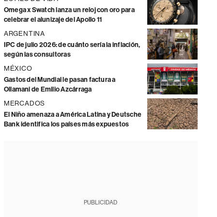
Omega x Swatch lanza un reloj con oro para
celebrar el alunizaje del Apollo 11
ARGENTINA
IPC de julio 2026: de cuánto sería la inflación,
según las consultoras
MÉXICO
Gastos del Mundial le pasan factura a
Ollamani de Emilio Azcárraga
MERCADOS
El Niño amenaza a América Latina y Deutsche
Bank identifica los países más expuestos
PUBLICIDAD