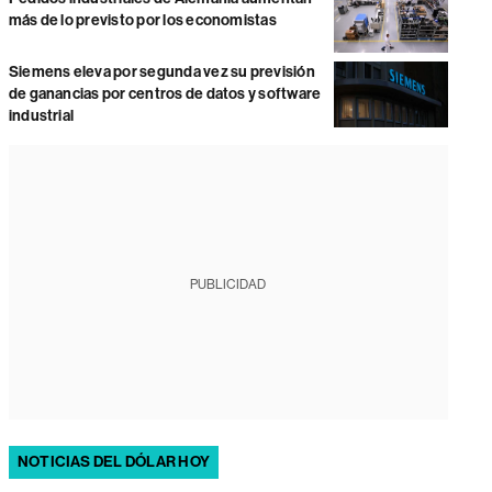
más de lo previsto por los economistas
Siemens eleva por segunda vez su previsión
de ganancias por centros de datos y software
industrial
PUBLICIDAD
NOTICIAS DEL DÓLAR HOY