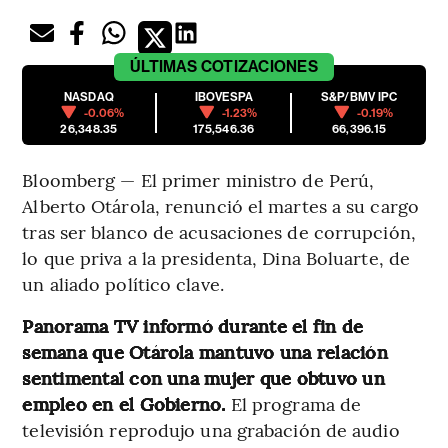
ÚLTIMAS
COTIZACIONES
NASDAQ
IBOVESPA
S&P/BMV IPC
-0.06%
-1.23%
-0.19%
26,348.35
175,546.36
66,396.15
Bloomberg — El primer ministro de Perú,
Alberto Otárola, renunció el martes a su cargo
tras ser blanco de acusaciones de corrupción,
lo que priva a la presidenta, Dina Boluarte, de
un aliado político clave.
Panorama TV informó durante el fin de
semana que Otárola mantuvo una relación
sentimental con una mujer que obtuvo un
empleo en el Gobierno.
El programa de
televisión reprodujo una grabación de audio