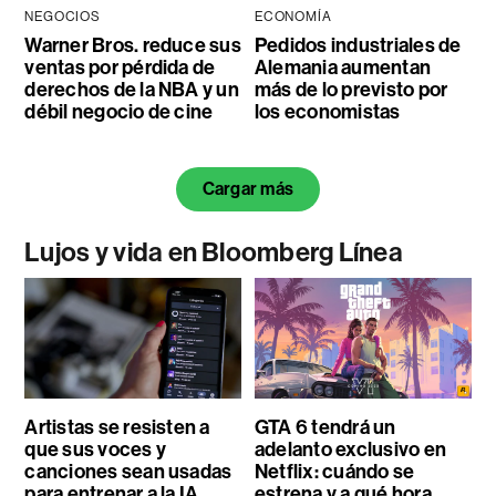
NEGOCIOS
ECONOMÍA
Warner Bros. reduce sus
Pedidos industriales de
ventas por pérdida de
Alemania aumentan
derechos de la NBA y un
más de lo previsto por
débil negocio de cine
los economistas
Cargar más
Lujos y vida en Bloomberg Línea
Artistas se resisten a
GTA 6 tendrá un
que sus voces y
adelanto exclusivo en
canciones sean usadas
Netflix: cuándo se
para entrenar a la IA
estrena y a qué hora