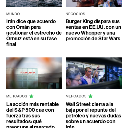
MUNDO
NEGOCIOS
Irán dice que acuerdo
Burger King dispara sus
con Omán para
ventas en EE.UU. con un
gestionar el estrecho de
nuevo Whopper y una
Ormuz está en su fase
promoción de Star Wars
final
MERCADOS
MERCADOS
La acción más rentable
Wall Street cierra a la
del S&P 500 cae con
baja por el repunte del
fuerza tras sus
petróleo y nuevas dudas
resultados: qué
sobre un acuerdo con
preocupa al mercado
Irán