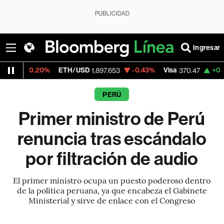
PUBLICIDAD
Ingresar
0%
ETH/USD
-0.43%
Visa
+0.52%
Mercad
1,897.653
370.47
PERÚ
Primer ministro de Perú
renuncia tras escándalo
por filtración de audio
El primer ministro ocupa un puesto poderoso dentro
de la política peruana, ya que encabeza el Gabinete
Ministerial y sirve de enlace con el Congreso