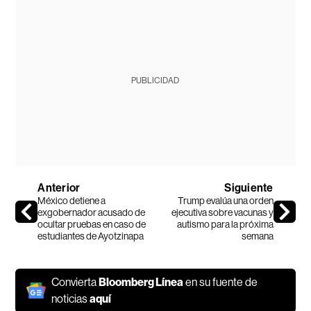
PUBLICIDAD
Anterior
Siguiente
México detiene a
Trump evalúa una orden
exgobernador acusado de
ejecutiva sobre vacunas y
ocultar pruebas en caso de
autismo para la próxima
estudiantes de Ayotzinapa
semana
Convierta
Bloomberg Línea
en su fuente de
noticias
aquí