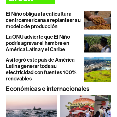
El Niño obliga a la caficultura
centroamericana a replantear su
modelo de producción
La ONU advierte que El Niño
podría agravar el hambre en
América Latina y el Caribe
Así logró este país de América
Latina generar toda su
electricidad con fuentes 100%
renovables
Económicas e internacionales