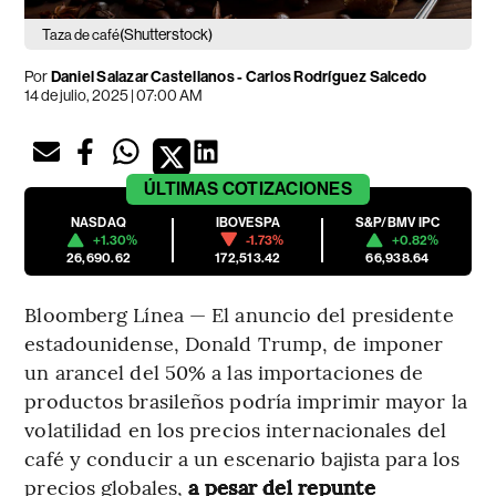
(Shutterstock)
Taza de café
Por
Daniel Salazar Castellanos
-
Carlos Rodríguez Salcedo
14 de julio, 2025 | 07:00 AM
ÚLTIMAS
COTIZACIONES
NASDAQ
IBOVESPA
S&P/BMV IPC
+1.30%
-1.73%
+0.82%
26,690.62
172,513.42
66,938.64
Bloomberg Línea — El anuncio del presidente
estadounidense, Donald Trump, de imponer
un arancel del 50% a las importaciones de
productos brasileños podría imprimir mayor la
volatilidad en los precios internacionales del
café y conducir a un escenario bajista para los
precios globales,
a pesar del repunte