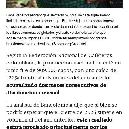
Café
Van Dort recordó que “la oferta mundial de café sigue siendo
limitada, por lo que es probable que Brasil redirija sus exportaciones a
otros mercados donde aún existe demanda”. Este cambio reconfiguraría
los flujos comerciales globales, y el café verde no brasileño que
actualmente importa EE.UU. podría ser reemplazado por granos
brasileños en otros destinos.
(Bloomberg Creative)
Según la Federación Nacional de Cafeteros
colombiana, la producción nacional de café en
junio fue de 909.000 sacos, con una caída del
-22% frente al mismo mes del año anterior,
acumulando dos meses consecutivos de
disminución mensual.
La analista de Bancolombia dijo que si bien se
podría esperar que el cierre de 2025 supere en
volumen al del año anterior,
este resultado
estará impulsado principalmente por los