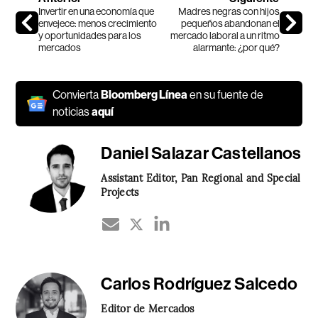
Invertir en una economía que
Madres negras con hijos
envejece: menos crecimiento
pequeños abandonan el
y oportunidades para los
mercado laboral a un ritmo
mercados
alarmante: ¿por qué?
Convierta
Bloomberg Línea
en su fuente de
noticias
aquí
Daniel Salazar Castellanos
Assistant Editor, Pan Regional and Special
Projects
Carlos Rodríguez Salcedo
Editor de Mercados