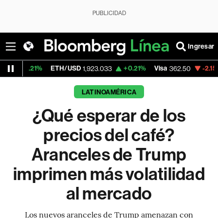
PUBLICIDAD
Ingresar
H/USD
+0.21%
Visa
-2.15%
MercadoLibre
1,923.033
362.50
1
LATINOAMÉRICA
¿Qué esperar de los
precios del café?
Aranceles de Trump
imprimen más volatilidad
al mercado
Los nuevos aranceles de Trump amenazan con