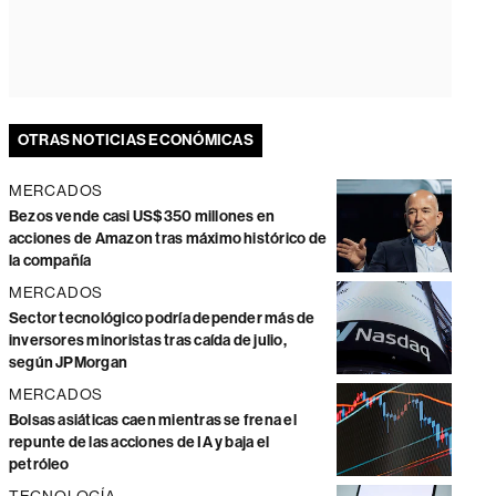
OTRAS NOTICIAS ECONÓMICAS
MERCADOS
Bezos vende casi US$350 millones en
acciones de Amazon tras máximo histórico de
la compañía
MERCADOS
Sector tecnológico podría depender más de
inversores minoristas tras caída de julio,
según JPMorgan
MERCADOS
Bolsas asiáticas caen mientras se frena el
repunte de las acciones de IA y baja el
petróleo
TECNOLOGÍA