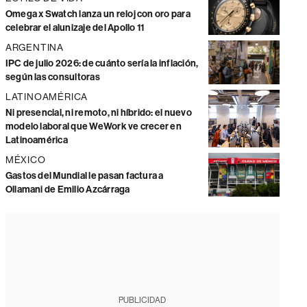
Omega x Swatch lanza un reloj con oro para
celebrar el alunizaje del Apollo 11
ARGENTINA
IPC de julio 2026: de cuánto sería la inflación,
según las consultoras
LATINOAMÉRICA
Ni presencial, ni remoto, ni híbrido: el nuevo
modelo laboral que WeWork ve crecer en
Latinoamérica
MÉXICO
Gastos del Mundial le pasan factura a
Ollamani de Emilio Azcárraga
PUBLICIDAD