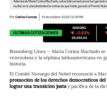
Además de María Corina Machado, estos latinoamericanos han ganado el
recibió en la clandestinidad la noticia de que había ganado el Premio Nob
Por
Carlos Cuevas
10 de octubre, 2025 | 12:19 PM
NASDAQ
-0.83%
ÚLTIMAS
COTIZACIONES
26,363.44
Bloomberg Línea — María Corina Machado se co
venezolana y la séptima latinoamericana en g
historia.
El Comité Noruego del Nobel reconoció a Ma
promoción de los derechos democráticos del 
lograr una transición justa
y pacífica de la di