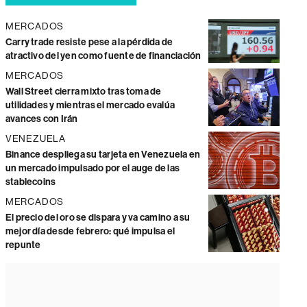
MERCADOS
Carry trade resiste pese a la pérdida de
atractivo del yen como fuente de financiación
MERCADOS
Wall Street cierra mixto tras toma de
utilidades y mientras el mercado evalúa
avances con Irán
VENEZUELA
Binance despliega su tarjeta en Venezuela en
un mercado impulsado por el auge de las
stablecoins
MERCADOS
El precio del oro se dispara y va camino a su
mejor día desde febrero: qué impulsa el
repunte