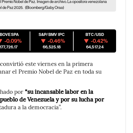
 Premio Nobel de Paz.
Imagen de archivo. La opositora venezolana
el de Paz 2025.
(Bloomberg/Gaby Oraa)
IBOVESPA
S&P/BMV IPC
BTC/USD
-0.09%
-0.46%
-0.42%
177,726.17
66,525.18
64,517.24
nvirtió este viernes en la primera
anar el Premio Nobel de Paz en toda su
chado por
“su incansable labor en la
pueblo de Venezuela y por su lucha por
ctadura a la democracia”.