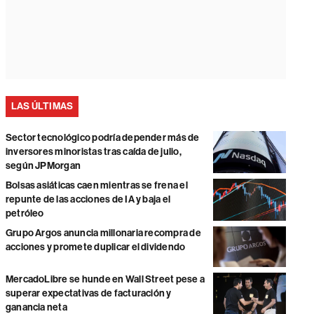
LAS ÚLTIMAS
Sector tecnológico podría depender más de
inversores minoristas tras caída de julio,
según JPMorgan
Bolsas asiáticas caen mientras se frena el
repunte de las acciones de IA y baja el
petróleo
Grupo Argos anuncia millonaria recompra de
acciones y promete duplicar el dividendo
MercadoLibre se hunde en Wall Street pese a
superar expectativas de facturación y
ganancia neta