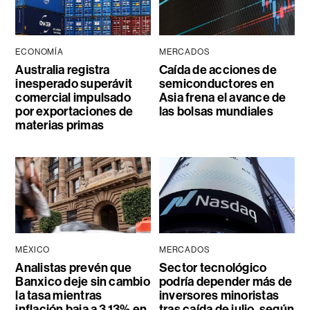
ECONOMÍA
MERCADOS
Australia registra
Caída de acciones de
inesperado superávit
semiconductores en
comercial impulsado
Asia frena el avance de
por exportaciones de
las bolsas mundiales
materias primas
MÉXICO
MERCADOS
Analistas prevén que
Sector tecnológico
Banxico deje sin cambio
podría depender más de
la tasa mientras
inversores minoristas
inflación baja a 3,13% en
tras caída de julio, según