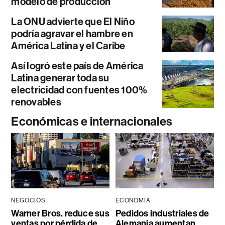
modelo de producción
La ONU advierte que El Niño
podría agravar el hambre en
América Latina y el Caribe
Así logró este país de América
Latina generar toda su
electricidad con fuentes 100%
renovables
Económicas e internacionales
NEGOCIOS
ECONOMÍA
Warner Bros. reduce sus
Pedidos industriales de
ventas por pérdida de
Alemania aumentan