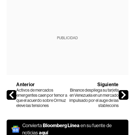
PUBLICIDAD
Anterior
Siguiente
Activos de mercados
Binance despliega su tarjeta
emergentes caen por temor a
en Venezuela en un mercado
que el acuerdo sobre Ormuz
impulsado por el auge de las
eleve las tensiones
stablecoins
Convierta
Bloomberg Línea
en su fuente de
noticias
aquí