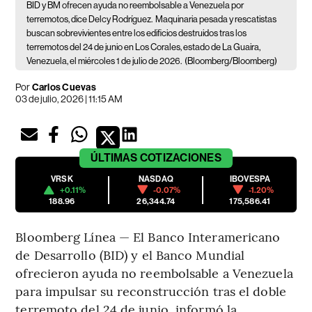
BID y BM ofrecen ayuda no reembolsable a Venezuela por
terremotos, dice Delcy Rodríguez.
Maquinaria pesada y rescatistas
buscan sobrevivientes entre los edificios destruidos tras los
terremotos del 24 de junio en Los Corales, estado de La Guaira,
Venezuela, el miércoles 1 de julio de 2026.
(Bloomberg/Bloomberg)
Por
Carlos Cuevas
03 de julio, 2026 | 11:15 AM
ÚLTIMAS
COTIZACIONES
VRSK
NASDAQ
IBOVESPA
+0.11%
-0.07%
-1.20%
188.96
26,344.74
175,586.41
Bloomberg Línea — El Banco Interamericano
de Desarrollo (BID) y el Banco Mundial
ofrecieron ayuda no reembolsable a Venezuela
para impulsar su reconstrucción tras el doble
terremoto del 24 de junio, informó la