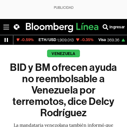
PUBLICIDAD
Ingresar
0.59%
ETH/USD
-0.35%
Visa
+0.22%
Mer
1,909.013
369.36
VENEZUELA
BID y BM ofrecen ayuda
no reembolsable a
Venezuela por
terremotos, dice Delcy
Rodríguez
La mandataria venezolana también informó que