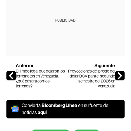
PUBLICIDAD
Anterior
Siguiente
El limbo legal que dejaron los
Proyecciones del precio del
terremotos en Venezuela:
dólar BCV para el segundo
¿qué pasará con los
semestre del 2026 en
terrenos?
Venezuela
Convierta
Bloomberg Línea
en su fuente de
noticias
aquí