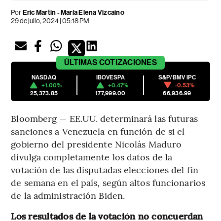
Por
Eric Martin - María Elena Vizcaino
29 de julio, 2024 | 05:18 PM
ÚLTIMAS
COTIZACIONES
NASDAQ
IBOVESPA
S&P/BMV IPC
+1.00%
+0.47%
-0.53%
25,373.85
177,999.00
66,936.99
Bloomberg — EE.UU. determinará las futuras
sanciones a Venezuela en función de si el
gobierno del presidente Nicolás Maduro
divulga completamente los datos de la
votación de las disputadas elecciones del fin
de semana en el país, según altos funcionarios
de la administración Biden.
Los resultados de la votación no concuerdan