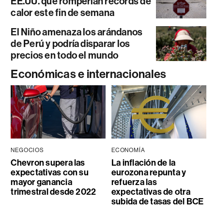
EE.UU. que romperían récords de
calor este fin de semana
El Niño amenaza los arándanos
de Perú y podría disparar los
precios en todo el mundo
Económicas e internacionales
NEGOCIOS
ECONOMÍA
Chevron supera las
La inflación de la
expectativas con su
eurozona repunta y
mayor ganancia
refuerza las
trimestral desde 2022
expectativas de otra
subida de tasas del BCE