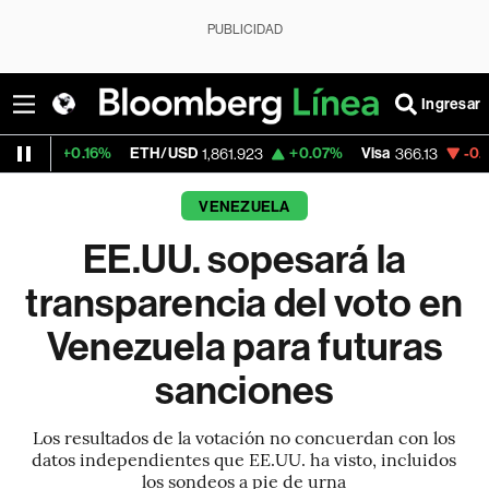
PUBLICIDAD
Ingresar
6%
ETH/USD
+0.07%
Visa
-0.04%
Mercado
1,861.923
366.13
VENEZUELA
EE.UU. sopesará la
transparencia del voto en
Venezuela para futuras
sanciones
Los resultados de la votación no concuerdan con los
datos independientes que EE.UU. ha visto, incluidos
los sondeos a pie de urna