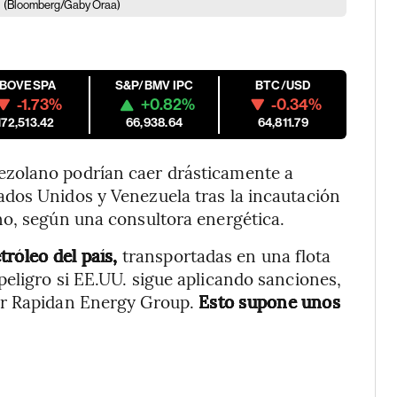
.
(Bloomberg/Gaby Oraa)
IBOVESPA
S&P/BMV IPC
BTC/USD
-1.73%
+0.82%
-0.34%
172,513.42
66,938.64
64,811.79
zolano podrían caer drásticamente a
dos Unidos y Venezuela tras la incautación
no, según una consultora energética.
tróleo del país,
transportadas en una flota
eligro si EE.UU. sigue aplicando sanciones,
or Rapidan Energy Group.
Esto supone unos