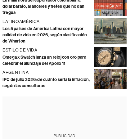
La mala hora del exportador colombiano:
dólar barato, aranceles y fletes que no dan
tregua
LATINOAMÉRICA
Los 5 países de América Latina con mayor
calidad de vida en 2026, según clasificación
de Wharton
ESTILO DE VIDA
Omega x Swatch lanza un reloj con oro para
celebrar el alunizaje del Apollo 11
ARGENTINA
IPC de julio 2026: de cuánto sería la inflación,
según las consultoras
PUBLICIDAD