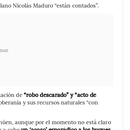
olano Nicolás Maduro “están contados”.
IDAD
tación de
“robo descarado” y “acto de
oberanía y sus recursos naturales “con
núen, aunque por el momento no está claro
ar a cabo
un ‘acoso’ esporádico a los buques