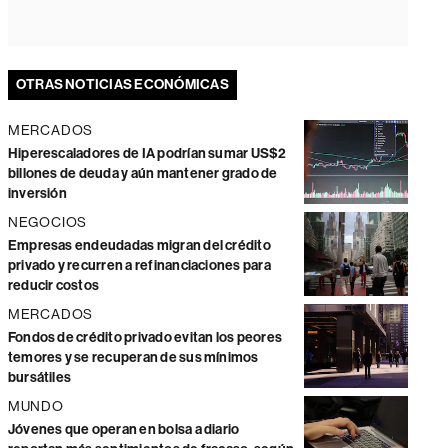
OTRAS NOTICIAS ECONÓMICAS
MERCADOS
Hiperescaladores de IA podrían sumar US$2
billones de deuda y aún mantener grado de
inversión
NEGOCIOS
Empresas endeudadas migran del crédito
privado y recurren a refinanciaciones para
reducir costos
MERCADOS
Fondos de crédito privado evitan los peores
temores y se recuperan de sus mínimos
bursátiles
MUNDO
Jóvenes que operan en bolsa a diario