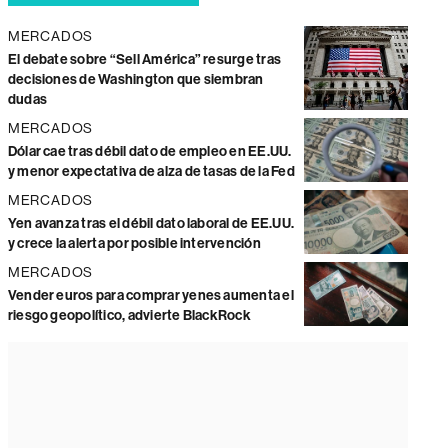
MERCADOS
El debate sobre “Sell América” resurge tras
decisiones de Washington que siembran
dudas
MERCADOS
Dólar cae tras débil dato de empleo en EE.UU.
y menor expectativa de alza de tasas de la Fed
MERCADOS
Yen avanza tras el débil dato laboral de EE.UU.
y crece la alerta por posible intervención
MERCADOS
Vender euros para comprar yenes aumenta el
riesgo geopolítico, advierte BlackRock