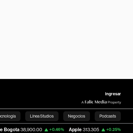
Ingresar
ecnología
Línea Studios
Negocios
Podcasts
,900.00
Apple
313.305
USD COP
3,159
+0.46%
+0.25%
English