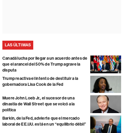
LAS ÚLTIMAS
Canadá lucha por llegar a un acuerdo antes de
que el arancel del 50% de Trump agrave la
disputa
Trump reactiva el intento de destituir a la
gobernadora Lisa Cook de la Fed
Muere John Loeb Jr., el sucesor de una
dinastía de Wall Street que se volcó a la
política
Barkin, de la Fed, advierte que el mercado
laboral de EE.UU. está en un “equilibrio débil”