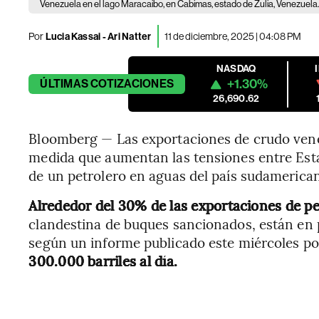
Venezuela en el lago Maracaibo, en Cabimas, estado de Zulia, Venezuela
Por
Lucia Kassai - Ari Natter
11 de diciembre, 2025 | 04:08 PM
NASDAQ
+1.30%
ÚLTIMAS
COTIZACIONES
26,690.62
Bloomberg — Las exportaciones de crudo vene
medida que aumentan las tensiones entre Esta
de un petrolero en aguas del país sudamerica
Alrededor del 30% de las exportaciones de pe
clandestina de buques sancionados, están en p
según un informe publicado este miércoles p
300.000 barriles al día.