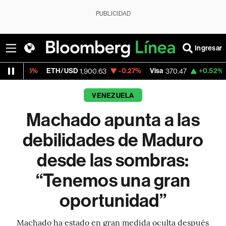
PUBLICIDAD
Ingresar
ETH/USD
-0.27%
Visa
+0.52%
MercadoLi
1,900.63
370.47
VENEZUELA
Machado apunta a las
debilidades de Maduro
desde las sombras:
“Tenemos una gran
oportunidad”
Machado ha estado en gran medida oculta después