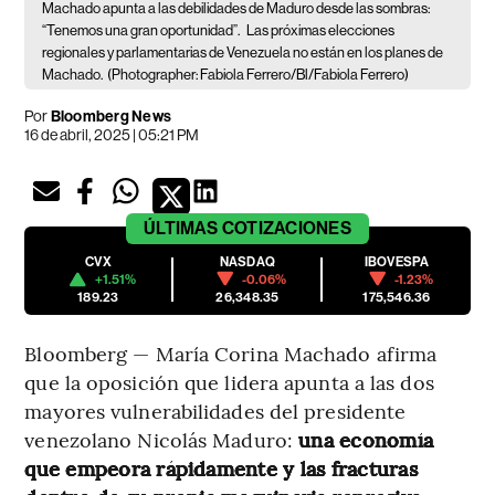
Machado apunta a las debilidades de Maduro desde las sombras:
“Tenemos una gran oportunidad”.
Las próximas elecciones
regionales y parlamentarias de Venezuela no están en los planes de
Machado.
(Photographer: Fabiola Ferrero/Bl/Fabiola Ferrero)
Por
Bloomberg News
16 de abril, 2025 | 05:21 PM
ÚLTIMAS
COTIZACIONES
CVX
NASDAQ
IBOVESPA
+1.51%
-0.06%
-1.23%
189.23
26,348.35
175,546.36
Bloomberg — María Corina Machado afirma
que la oposición que lidera apunta a las dos
mayores vulnerabilidades del presidente
venezolano Nicolás Maduro:
una economía
que empeora rápidamente y las fracturas