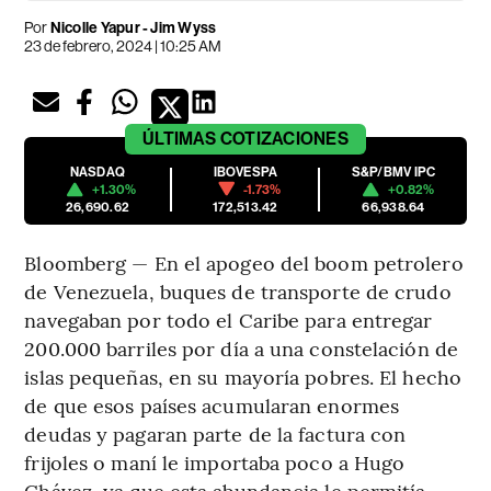
Por
Nicolle Yapur - Jim Wyss
23 de febrero, 2024 | 10:25 AM
ÚLTIMAS
COTIZACIONES
NASDAQ
IBOVESPA
S&P/BMV IPC
+1.30%
-1.73%
+0.82%
26,690.62
172,513.42
66,938.64
Bloomberg — En el apogeo del boom petrolero
de Venezuela, buques de transporte de crudo
navegaban por todo el Caribe para entregar
200.000 barriles por día a una constelación de
islas pequeñas, en su mayoría pobres. El hecho
de que esos países acumularan enormes
deudas y pagaran parte de la factura con
frijoles o maní le importaba poco a Hugo
Chávez, ya que esta abundancia le permitía