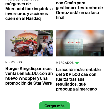
con Omán para
márgenes de
gestionar el estrecho de
MercadoLibre inquieta a
Ormuz está en su fase
inversores y acciones
final
caen en el Nasdaq
NEGOCIOS
MERCADOS
Burger King dispara sus
La acción más rentable
ventas en EE.UU. con un
del S&P 500 cae con
nuevo Whopper y una
fuerza tras sus
promoción de Star Wars
resultados: qué
preocupa al mercado
Cargar más