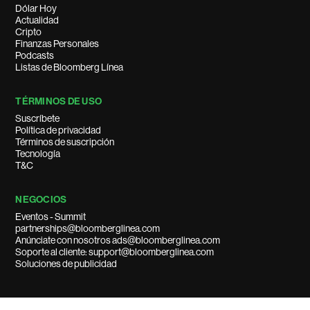
Dólar Hoy
Actualidad
Cripto
Finanzas Personales
Podcasts
Listas de Bloomberg Línea
TÉRMINOS DE USO
Suscríbete
Política de privacidad
Términos de suscripción
Tecnología
T&C
NEGOCIOS
Eventos - Summit
partnerships@bloomberglinea.com
Anúnciate con nosotros ads@bloomberglinea.com
Soporte al cliente: support@bloomberglinea.com
Soluciones de publicidad