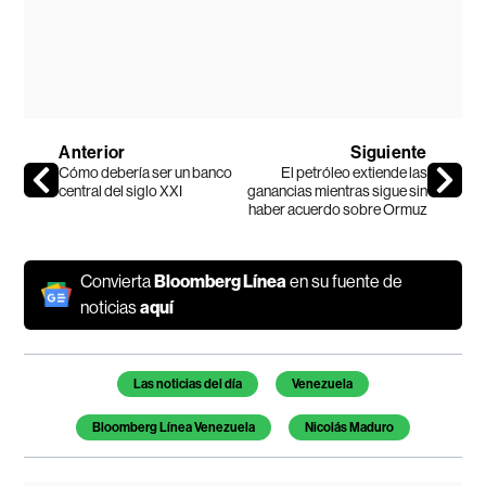
Anterior
Siguiente
Cómo debería ser un banco
El petróleo extiende las
central del siglo XXI
ganancias mientras sigue sin
haber acuerdo sobre Ormuz
Convierta
Bloomberg Línea
en su fuente de
noticias
aquí
Temas de este artículo
Las noticias del día
Venezuela
Bloomberg Línea Venezuela
Nicolás Maduro