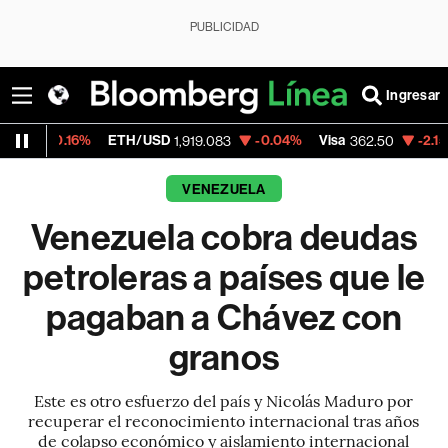
PUBLICIDAD
Ingresar
ETH/USD
-0.04%
Visa
-2.15%
MercadoLib
1,919.083
362.50
VENEZUELA
Venezuela cobra deudas
petroleras a países que le
pagaban a Chávez con
granos
Este es otro esfuerzo del país y Nicolás Maduro por
recuperar el reconocimiento internacional tras años
de colapso económico y aislamiento internacional