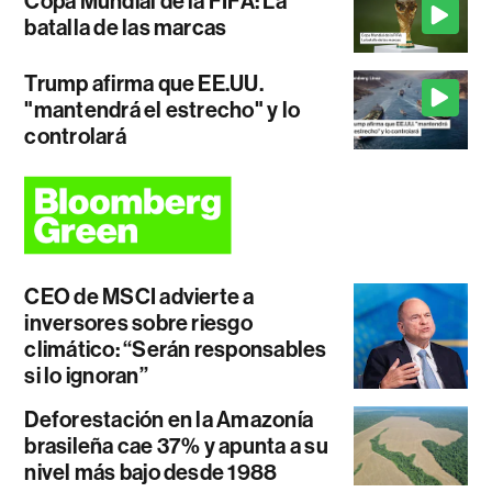
Copa Mundial de la FIFA: La
batalla de las marcas
Trump afirma que EE.UU.
"mantendrá el estrecho" y lo
controlará
CEO de MSCI advierte a
inversores sobre riesgo
climático: “Serán responsables
si lo ignoran”
Deforestación en la Amazonía
brasileña cae 37% y apunta a su
nivel más bajo desde 1988