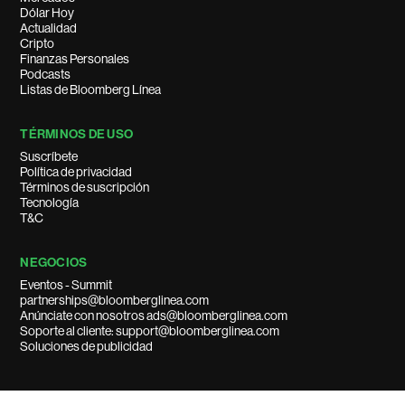
Dólar Hoy
Actualidad
Cripto
Finanzas Personales
Podcasts
Listas de Bloomberg Línea
TÉRMINOS DE USO
Suscríbete
Política de privacidad
Términos de suscripción
Tecnología
T&C
NEGOCIOS
Eventos - Summit
partnerships@bloomberglinea.com
Anúnciate con nosotros ads@bloomberglinea.com
Soporte al cliente: support@bloomberglinea.com
Soluciones de publicidad