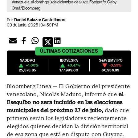
Venezuela, el domingo 3 de diciembre de 2023. Fotógrafo: Gaby
Oraá/Bloomberg
Por
Daniel Salazar Castellanos
09 de junio, 2025 | 04:59 PM
ÚLTIMAS
COTIZACIONES
NASDAQ
IBOVESPA
S&P/BMV IPC
+1.00%
+0.47%
-0.53%
25,373.85
177,999.00
66,936.99
Bloomberg Línea — El Gobierno del presidente
venezolano, Nicolás Maduro, informó que
el
Esequibo no será incluido en las elecciones
municipales del próximo 27 de julio,
dado que
primero serán los legisladores recientemente
elegidos quienes decidan la división territorial
de esa zona que está en disputa con Guyana.