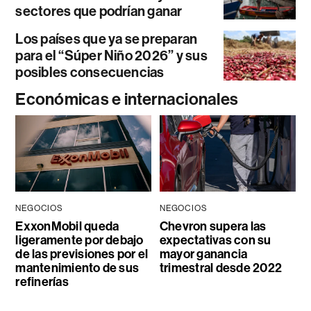
sectores que podrían ganar
Los países que ya se preparan
para el “Súper Niño 2026” y sus
posibles consecuencias
Económicas e internacionales
NEGOCIOS
NEGOCIOS
ExxonMobil queda
Chevron supera las
ligeramente por debajo
expectativas con su
de las previsiones por el
mayor ganancia
mantenimiento de sus
trimestral desde 2022
refinerías