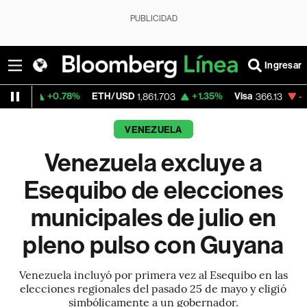
PUBLICIDAD
Ingresar
0.78%
ETH/USD
+1.35%
Visa
-0.04%
Merc
1,861.703
366.13
VENEZUELA
Venezuela excluye a
Esequibo de elecciones
municipales de julio en
pleno pulso con Guyana
Venezuela incluyó por primera vez al Esequibo en las
elecciones regionales del pasado 25 de mayo y eligió
simbólicamente a un gobernador.