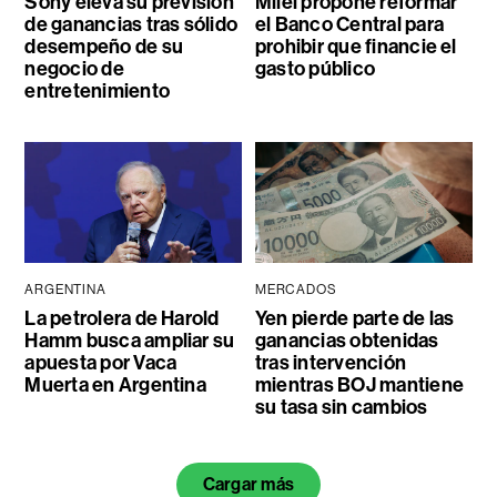
Sony eleva su previsión
Milei propone reformar
de ganancias tras sólido
el Banco Central para
desempeño de su
prohibir que financie el
negocio de
gasto público
entretenimiento
ARGENTINA
MERCADOS
La petrolera de Harold
Yen pierde parte de las
Hamm busca ampliar su
ganancias obtenidas
apuesta por Vaca
tras intervención
Muerta en Argentina
mientras BOJ mantiene
su tasa sin cambios
Cargar más