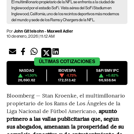
El multimillonario propietario de la NFL se enfrenta a la ciudad de
Inglewood por el estadio SoFi.
Vista aérea del SoFi Stadium en
Inglewood, California, uno de los recintos deportivos más modernos
del mundo y sede de los Rams y Chargers de la NFL.
Por
John Gittelsohn - Maxwell Adler
10 de enero, 2026 | 11:12 AM
ÚLTIMAS
COTIZACIONES
NASDAQ
IBOVESPA
S&P/BMV IPC
+1.30%
-1.73%
+0.82%
26,690.62
172,513.42
66,938.64
Bloomberg — Stan Kroenke, el multimillonario
propietario de los Rams de Los Ángeles de la
Liga Nacional de Fútbol Americano,
apuntó
primero a las vallas publicitarias que, según
sus abogados, amenazan la prosperidad de su