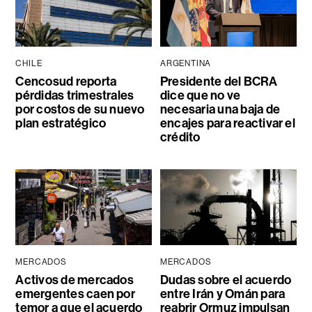
CHILE
ARGENTINA
Cencosud reporta
Presidente del BCRA
pérdidas trimestrales
dice que no ve
por costos de su nuevo
necesaria una baja de
plan estratégico
encajes para reactivar el
crédito
MERCADOS
MERCADOS
Activos de mercados
Dudas sobre el acuerdo
emergentes caen por
entre Irán y Omán para
temor a que el acuerdo
reabrir Ormuz impulsan