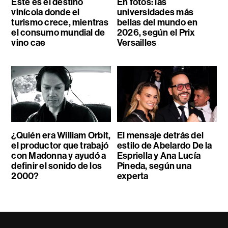
Este es el destino
En fotos: las
vinícola donde el
universidades más
turismo crece, mientras
bellas del mundo en
el consumo mundial de
2026, según el Prix
vino cae
Versailles
¿Quién era William Orbit,
El mensaje detrás del
el productor que trabajó
estilo de Abelardo De la
con Madonna y ayudó a
Espriella y Ana Lucía
definir el sonido de los
Pineda, según una
2000?
experta