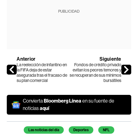
PUBLICIDAD
Anterior
Siguiente
La reelección de Infantino en
Fondos de crédito privado
la FIFA deja de estar
evitan los peores temores y
asegurada tras el fracaso de
se recuperan de sus mínimos
su plan comercial
bursátiles
Convierta
Bloomberg Línea
en su fuente de
noticias
aquí
Temas de este artículo
Las noticias del día
Deportes
NFL