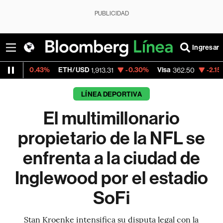
PUBLICIDAD
Ingresar
%
ETH/USD
-0.30%
Visa
-2.15%
MercadoLib
1,913.31
362.50
LÍNEA DEPORTIVA
El multimillonario
propietario de la NFL se
enfrenta a la ciudad de
Inglewood por el estadio
SoFi
Stan Kroenke intensifica su disputa legal con la