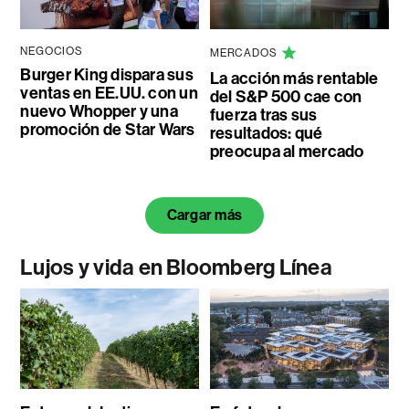
NEGOCIOS
MERCADOS
Burger King dispara sus
La acción más rentable
ventas en EE.UU. con un
del S&P 500 cae con
nuevo Whopper y una
fuerza tras sus
promoción de Star Wars
resultados: qué
preocupa al mercado
Cargar más
Lujos y vida en Bloomberg Línea