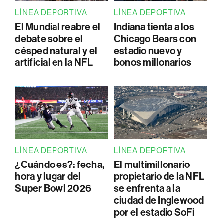
LÍNEA DEPORTIVA
LÍNEA DEPORTIVA
El Mundial reabre el
Indiana tienta a los
debate sobre el
Chicago Bears con
césped natural y el
estadio nuevo y
artificial en la NFL
bonos millonarios
LÍNEA DEPORTIVA
LÍNEA DEPORTIVA
¿Cuándo es?: fecha,
El multimillonario
hora y lugar del
propietario de la NFL
Super Bowl 2026
se enfrenta a la
ciudad de Inglewood
por el estadio SoFi