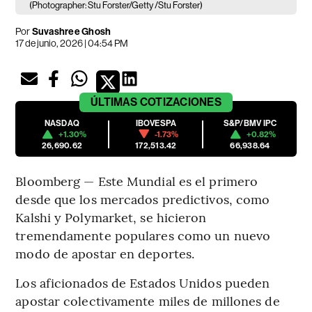
(Photographer: Stu Forster/Getty /Stu Forster)
Por
Suvashree Ghosh
17 de junio, 2026 | 04:54 PM
ÚLTIMAS
COTIZACIONES
NASDAQ
IBOVESPA
S&P/BMV IPC
+1.30%
-1.73%
+0.82%
26,690.62
172,513.42
66,938.64
Bloomberg — Este Mundial es el primero
desde que los mercados predictivos, como
Kalshi y Polymarket, se hicieron
tremendamente populares como un nuevo
modo de apostar en deportes.
Los aficionados de Estados Unidos pueden
apostar colectivamente miles de millones de