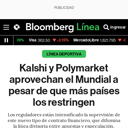
PUBLICIDAD
Ingresar
Visa
-2.15%
MercadoLibre
-0.14%
Banco de
362.50
1,821.795
LÍNEA DEPORTIVA
Kalshi y Polymarket
aprovechan el Mundial a
pesar de que más países
los restringen
Los reguladores están intensificado la supervisión de
este nuevo tipo de contrato financiero, que difumina
la línea divisoria entre apuestas y especulación.