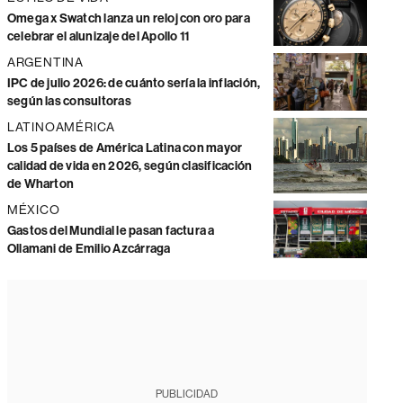
Omega x Swatch lanza un reloj con oro para
celebrar el alunizaje del Apollo 11
ARGENTINA
IPC de julio 2026: de cuánto sería la inflación,
según las consultoras
LATINOAMÉRICA
Los 5 países de América Latina con mayor
calidad de vida en 2026, según clasificación
de Wharton
MÉXICO
Gastos del Mundial le pasan factura a
Ollamani de Emilio Azcárraga
PUBLICIDAD