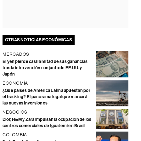
OTRAS NOTICIAS ECONÓMICAS
MERCADOS
El yen pierde casi la mitad de sus ganancias
tras la intervención conjunta de EE.UU. y
Japón
ECONOMÍA
¿Qué países de América Latina apuestan por
el fracking? El panorama legal que marcará
las nuevas inversiones
NEGOCIOS
Dior, H&M y Zara impulsan la ocupación de los
centros comerciales de Iguatemi en Brasil
COLOMBIA