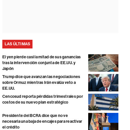
LAS ÚLTIMAS
El yen pierde casi la mitad de sus ganancias
tras la intervención conjunta de EE.UU. y
Japón
Trump dice que avanzan las negociaciones
sobre Ormuz mientras Irán evalúa veto a
EE.UU.
Cencosud reporta pérdidas trimestrales por
costos de su nuevo plan estratégico
Presidente del BCRA dice que no ve
necesaria una baja de encajes para reactivar
el crédito