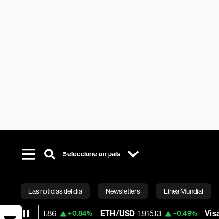
Seleccione un país
Las noticias del día
Newsletters
Línea Mundial
ETH/USD
1,915.13
Visa
370.47
+0.84%
+0.49%
+0.52
Bloomberg 