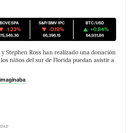
IBOVESPA
S&P/BMV IPC
BTC/USD
-1.23%
-0.19%
+0.84%
175,546.36
66,396.15
64,931.86
n y Stephen Ross han realizado una donación
los niños del sur de Florida puedan asistir a
s imaginaba
IDAD