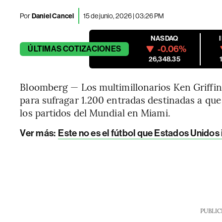
Por
Daniel Cancel
15 de junio, 2026 | 03:26 PM
NASDAQ
-0.06%
ÚLTIMAS
COTIZACIONES
26,348.35
Bloomberg — Los multimillonarios Ken Griffi
para sufragar 1.200 entradas destinadas a que 
los partidos del Mundial en Miami.
Ver más:
Este no es el fútbol que Estados Unido
PUBLIC