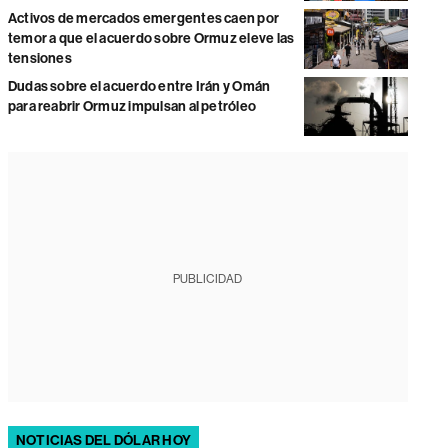
Activos de mercados emergentes caen por
temor a que el acuerdo sobre Ormuz eleve las
tensiones
Dudas sobre el acuerdo entre Irán y Omán
para reabrir Ormuz impulsan al petróleo
PUBLICIDAD
NOTICIAS DEL DÓLAR HOY