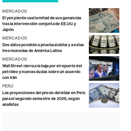
MERCADOS
El yen pierde casi la mitad de sus ganancias
tras la intervención conjunta de EE.UU. y
Japón
MERCADOS
Dos datos pondrán a prueba al dólar y a estas
tres monedas de América Latina
MERCADOS
Wall Street cierra a la baja por el repunte del
petróleo y nuevas dudas sobre un acuerdo
con Irán
PERÚ
Las proyecciones del precio del dólar en Perú
para el segundo semestre de 2026, según
analistas