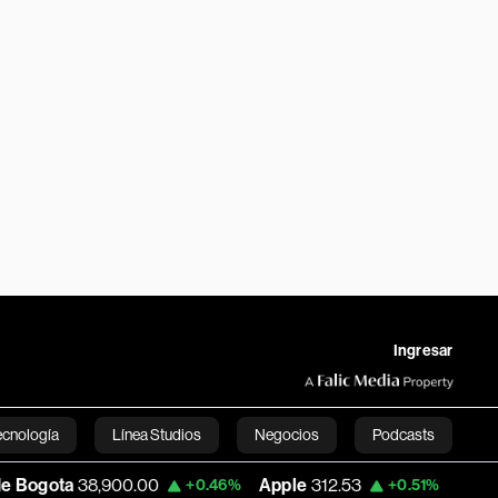
Ingresar
ecnología
Línea Studios
Negocios
Podcasts
.00
Apple
312.53
USD COP
3,159.39
+0.46%
+0.51%
English