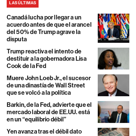
LAS ÚLTIMAS
Canadá lucha por llegar a un
acuerdo antes de que el arancel
del 50% de Trump agrave la
disputa
Trump reactiva el intento de
destituir a la gobernadora Lisa
Cook de la Fed
Muere John Loeb Jr., el sucesor
de una dinastía de Wall Street
que se volcó a la política
Barkin, de la Fed, advierte que el
mercado laboral de EE.UU. está
en un “equilibrio débil”
Yen avanza tras el débil dato