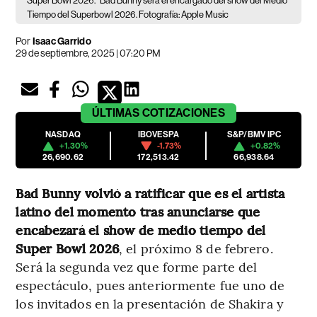
Super Bowl 2026.
Bad Bunny será el encargado del show del Medio
Tiempo del Superbowl 2026. Fotografía: Apple Music
Por
Isaac Garrido
29 de septiembre, 2025 | 07:20 PM
ÚLTIMAS
COTIZACIONES
NASDAQ
IBOVESPA
S&P/BMV IPC
+1.30%
-1.73%
+0.82%
26,690.62
172,513.42
66,938.64
Bad Bunny volvió a ratificar que es el artista
latino del momento tras anunciarse que
encabezará el show de medio tiempo del
Super Bowl 2026
, el próximo 8 de febrero.
Será la segunda vez que forme parte del
espectáculo, pues anteriormente fue uno de
los invitados en la presentación de Shakira y