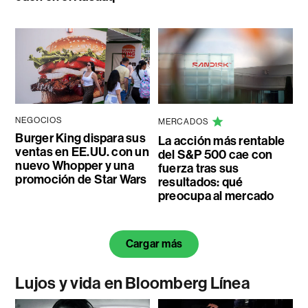
NEGOCIOS
MERCADOS
Burger King dispara sus
La acción más rentable
ventas en EE.UU. con un
del S&P 500 cae con
nuevo Whopper y una
fuerza tras sus
promoción de Star Wars
resultados: qué
preocupa al mercado
Cargar más
Lujos y vida en Bloomberg Línea