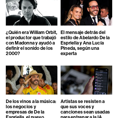
¿Quién era William Orbit,
El mensaje detrás del
el productor que trabajó
estilo de Abelardo De la
con Madonna y ayudó a
Espriella y Ana Lucía
definir el sonido de los
Pineda, según una
2000?
experta
De los vinos a la música:
Artistas se resisten a
los negocios y
que sus voces y
empresas de De la
canciones sean usadas
Espriella, el nuevo
para entrenar a la IA