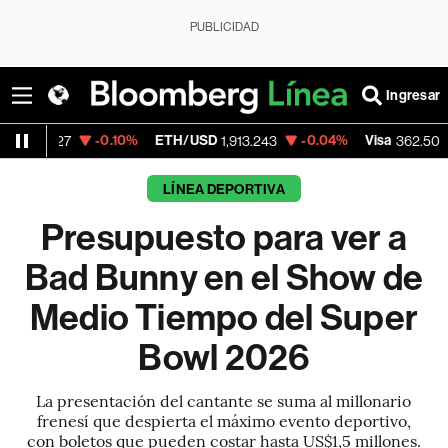
PUBLICIDAD
Ingresar
-0.10%
ETH/USD
-0.04%
Visa
-2.15%
Me
1,913.243
362.50
LÍNEA DEPORTIVA
Presupuesto para ver a
Bad Bunny en el Show de
Medio Tiempo del Super
Bowl 2026
La presentación del cantante se suma al millonario
frenesí que despierta el máximo evento deportivo,
con boletos que pueden costar hasta US$1,5 millones.