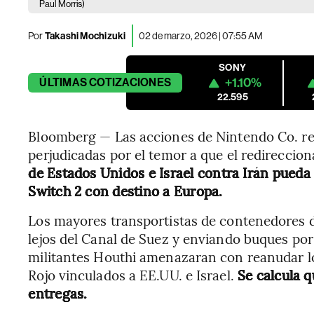
Paul Morris)
Por
Takashi Mochizuki
02 de marzo, 2026 | 07:55 AM
SONY
+1.10%
ÚLTIMAS
COTIZACIONES
22.595
Bloomberg — Las acciones de Nintendo Co. reg
perjudicadas por el temor a que el redireccion
de Estados Unidos e Israel contra Irán pueda e
Switch 2 con destino a Europa.
Los mayores transportistas de contenedores d
lejos del Canal de Suez y enviando buques por
militantes Houthi amenazaran con reanudar lo
Rojo vinculados a EE.UU. e Israel.
Se calcula q
entregas.