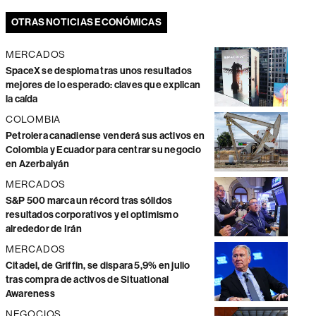
OTRAS NOTICIAS ECONÓMICAS
MERCADOS
SpaceX se desploma tras unos resultados
mejores de lo esperado: claves que explican
la caída
COLOMBIA
Petrolera canadiense venderá sus activos en
Colombia y Ecuador para centrar su negocio
en Azerbaiyán
MERCADOS
S&P 500 marca un récord tras sólidos
resultados corporativos y el optimismo
alrededor de Irán
MERCADOS
Citadel, de Griffin, se dispara 5,9% en julio
tras compra de activos de Situational
Awareness
NEGOCIOS