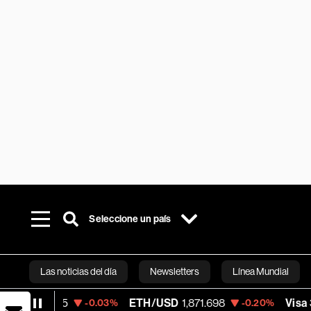
Seleccione un país
Las noticias del día
Newsletters
Línea Mundial
ETH/USD
1,871.698
Visa
369.31
-0.03%
-0.20%
-0.08
Bloomberg 