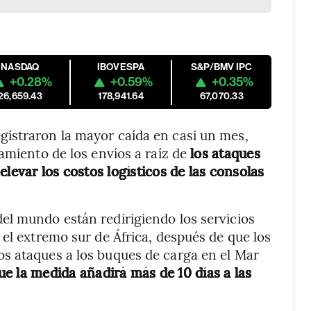
NASDAQ
IBOVESPA
S&P/BMV IPC
+0.28%
+0.59%
+0.35%
26,659.43
178,941.64
67,070.33
istraron la mayor caída en casi un mes,
amiento de los envíos a raíz de
los ataques
levar los costos logísticos de las consolas
el mundo están redirigiendo los servicios
 el extremo sur de África, después de que los
s ataques a los buques de carga en el Mar
ue la medida añadirá más de 10 días a las