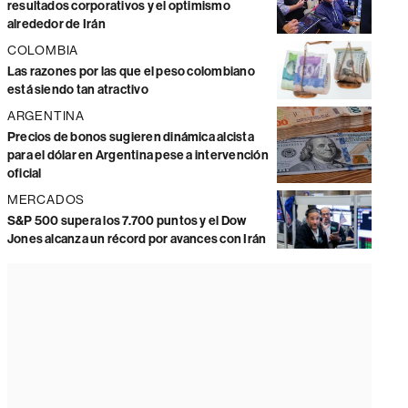
resultados corporativos y el optimismo
alrededor de Irán
COLOMBIA
Las razones por las que el peso colombiano
está siendo tan atractivo
ARGENTINA
Precios de bonos sugieren dinámica alcista
para el dólar en Argentina pese a intervención
oficial
MERCADOS
S&P 500 supera los 7.700 puntos y el Dow
Jones alcanza un récord por avances con Irán