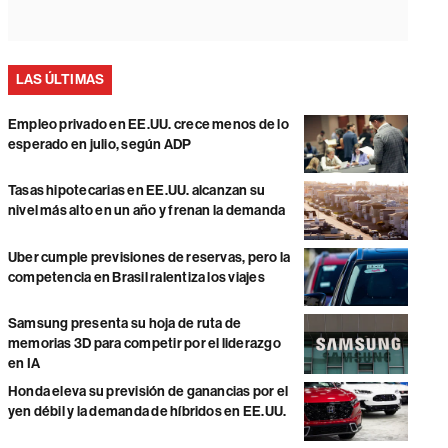
LAS ÚLTIMAS
Empleo privado en EE.UU. crece menos de lo
esperado en julio, según ADP
Tasas hipotecarias en EE.UU. alcanzan su
nivel más alto en un año y frenan la demanda
Uber cumple previsiones de reservas, pero la
competencia en Brasil ralentiza los viajes
Samsung presenta su hoja de ruta de
memorias 3D para competir por el liderazgo
en IA
Honda eleva su previsión de ganancias por el
yen débil y la demanda de híbridos en EE.UU.