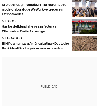
Ni presencial, ni remoto, ni híbrido: el nuevo
modelo laboral que WeWork ve crecer en
Latinoamérica
MÉXICO
Gastos del Mundial le pasan factura a
Ollamani de Emilio Azcárraga
MERCADOS
El Niño amenaza a América Latina y Deutsche
Bank identifica los países más expuestos
PUBLICIDAD