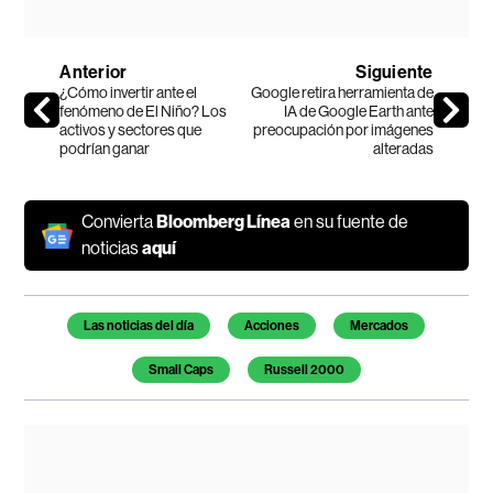
Anterior
Siguiente
¿Cómo invertir ante el
Google retira herramienta de
fenómeno de El Niño? Los
IA de Google Earth ante
activos y sectores que
preocupación por imágenes
podrían ganar
alteradas
Convierta
Bloomberg Línea
en su fuente de
noticias
aquí
Temas de este artículo
Las noticias del día
Acciones
Mercados
Small Caps
Russell 2000