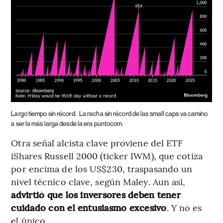
Largo tiempo sin récord.
La racha sin récord de las small caps va camino
a ser la más larga desde la era puntocom.
Otra señal alcista clave proviene del ETF
iShares Russell 2000 (ticker IWM), que cotiza
por encima de los US$230, traspasando un
nivel técnico clave, según Maley. Aun así,
advirtió que los inversores deben tener
cuidado con el entusiasmo excesivo
. Y no es
el único.