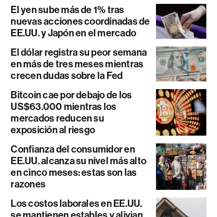
El yen sube más de 1% tras
nuevas acciones coordinadas de
EE.UU. y Japón en el mercado
El dólar registra su peor semana
en más de tres meses mientras
crecen dudas sobre la Fed
Bitcoin cae por debajo de los
US$63.000 mientras los
mercados reducen su
exposición al riesgo
Confianza del consumidor en
EE.UU. alcanza su nivel más alto
en cinco meses: estas son las
razones
Los costos laborales en EE.UU.
se mantienen estables y alivian