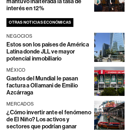
mantuvo inalterada la tasa de
interés en 12%
OTRAS NOTICIAS ECONÓMICAS
NEGOCIOS
Estos son los países de América
Latina donde JLL ve mayor
potencial inmobiliario
MÉXICO
Gastos del Mundial le pasan
factura a Ollamani de Emilio
Azcárraga
MERCADOS
¿Cómo invertir ante el fenómeno
de El Niño? Los activos y
sectores que podrían ganar