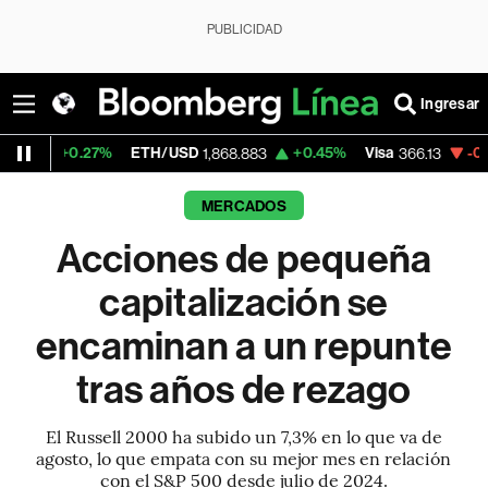
PUBLICIDAD
Ingresar
7%
ETH/USD
+0.45%
Visa
-0.04%
Merca
1,868.883
366.13
MERCADOS
Acciones de pequeña
capitalización se
encaminan a un repunte
tras años de rezago
El Russell 2000 ha subido un 7,3% en lo que va de
agosto, lo que empata con su mejor mes en relación
con el S&P 500 desde julio de 2024.