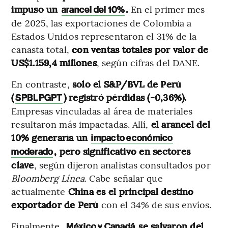
impuso un
.
En el primer mes
arancel del 10%
de 2025, las exportaciones de Colombia a
Estados Unidos representaron el 31% de la
canasta total,
con ventas totales por valor de
US$1.159,4 millones
, según cifras del DANE.
En contraste,
solo el S&P/BVL de Perú
(
) registró pérdidas (-0,36%).
SPBLPGPT
Empresas vinculadas al área de materiales
resultaron más impactadas. Allí,
el
arancel del
10% generaría un
impacto económico
, pero significativo en sectores
moderado
clave
, según dijeron analistas consultados por
Bloomberg Línea
. Cabe señalar que
actualmente
China es el principal destino
exportador de Perú
con el 34% de sus envíos.
Finalmente,
se salvaron del
México y Canadá