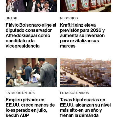
BRASIL
NEGOCIOS
Flávio Bolsonaro elige al
Kraft Heinz eleva
diputado conservador
previsión para 2026 y
Alfredo Gaspar como
aumenta su inversión
candidato a la
para revitalizar sus
vicepresidencia
marcas
ESTADOS UNIDOS
ESTADOS UNIDOS
Empleo privado en
Tasas hipotecarias en
EE.UU. crece menos de
EE.UU. alcanzan su nivel
lo esperado en julio,
más alto en un año y
según ADP
frenan la demanda