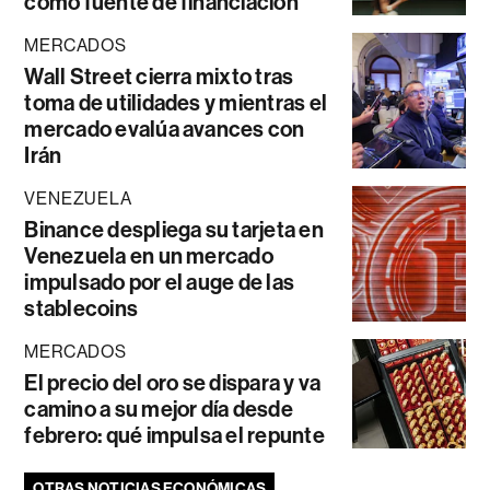
como fuente de financiación
MERCADOS
Wall Street cierra mixto tras
toma de utilidades y mientras el
mercado evalúa avances con
Irán
VENEZUELA
Binance despliega su tarjeta en
Venezuela en un mercado
impulsado por el auge de las
stablecoins
MERCADOS
El precio del oro se dispara y va
camino a su mejor día desde
febrero: qué impulsa el repunte
OTRAS NOTICIAS ECONÓMICAS