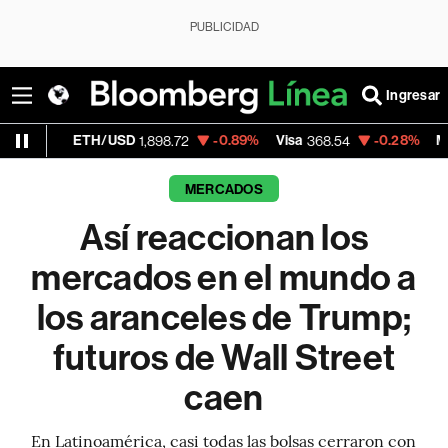
PUBLICIDAD
Ingresar
ETH/USD
-0.89%
Visa
-0.28%
MercadoLibre
1,898.72
368.54
MERCADOS
Así reaccionan los
mercados en el mundo a
los aranceles de Trump;
futuros de Wall Street
caen
En Latinoamérica, casi todas las bolsas cerraron con