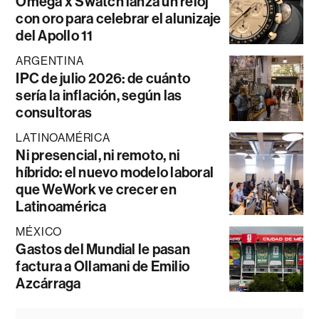
Omega x Swatch lanza un reloj
con oro para celebrar el alunizaje
del Apollo 11
ARGENTINA
IPC de julio 2026: de cuánto
sería la inflación, según las
consultoras
LATINOAMÉRICA
Ni presencial, ni remoto, ni
híbrido: el nuevo modelo laboral
que WeWork ve crecer en
Latinoamérica
MÉXICO
Gastos del Mundial le pasan
factura a Ollamani de Emilio
Azcárraga