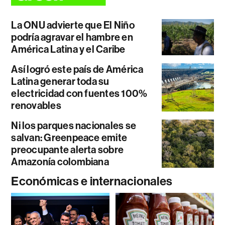
La ONU advierte que El Niño
podría agravar el hambre en
América Latina y el Caribe
Así logró este país de América
Latina generar toda su
electricidad con fuentes 100%
renovables
Ni los parques nacionales se
salvan: Greenpeace emite
preocupante alerta sobre
Amazonía colombiana
Económicas e internacionales