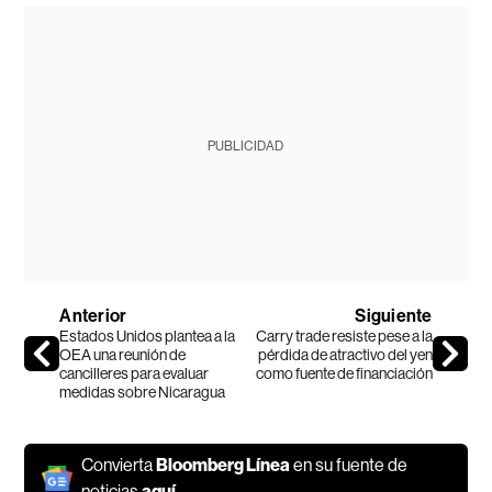
PUBLICIDAD
Anterior
Siguiente
Estados Unidos plantea a la
Carry trade resiste pese a la
OEA una reunión de
pérdida de atractivo del yen
cancilleres para evaluar
como fuente de financiación
medidas sobre Nicaragua
Convierta
Bloomberg Línea
en su fuente de
noticias
aquí