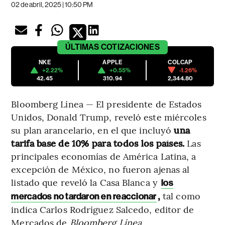
02 de abril, 2025 | 10:50 PM
ÚLTIMAS
COTIZACIONES
NKE
APPLE
COLCAP
+2.22%
+0.55%
-1.26%
42.45
310.94
2,344.80
Bloomberg Línea — El presidente de Estados
Unidos, Donald Trump, reveló este miércoles
su plan arancelario, en el que incluyó
una
tarifa base de 10% para todos los países.
Las
principales economías de América Latina, a
excepción de México, no fueron ajenas al
listado que reveló la Casa Blanca y
los
,
tal como
mercados no tardaron en reaccionar
indica Carlos Rodríguez Salcedo, editor de
Mercados de
Bloomberg Línea.