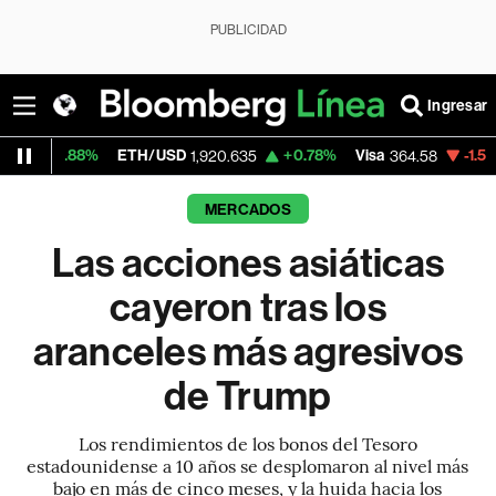
PUBLICIDAD
Ingresar
ETH/USD
+0.78%
Visa
-1.59%
MercadoLi
1,920.635
364.58
MERCADOS
Las acciones asiáticas
cayeron tras los
aranceles más agresivos
de Trump
Los rendimientos de los bonos del Tesoro
estadounidense a 10 años se desplomaron al nivel más
bajo en más de cinco meses, y la huida hacia los