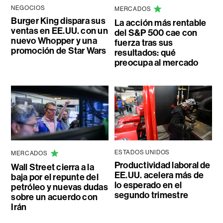
NEGOCIOS
MERCADOS
Burger King dispara sus
La acción más rentable
ventas en EE.UU. con un
del S&P 500 cae con
nuevo Whopper y una
fuerza tras sus
promoción de Star Wars
resultados: qué
preocupa al mercado
ESTADOS UNIDOS
MERCADOS
Productividad laboral de
Wall Street cierra a la
EE.UU. acelera más de
baja por el repunte del
lo esperado en el
petróleo y nuevas dudas
segundo trimestre
sobre un acuerdo con
Irán