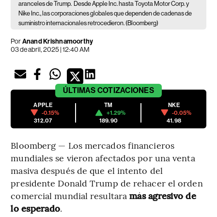
aranceles de Trump.
Desde Apple Inc. hasta Toyota Motor Corp. y
Nike Inc., las corporaciones globales que dependen de cadenas de
suministro internacionales retrocedieron. (Bloomberg)
Por
Anand Krishnamoorthy
03 de abril, 2025 | 12:40 AM
ÚLTIMAS
COTIZACIONES
APPLE
TM
NKE
-0.15%
+1.29%
-0.05%
312.07
189.90
41.98
Bloomberg — Los mercados financieros
mundiales se vieron afectados por una venta
masiva después de que el intento del
presidente Donald Trump de rehacer el orden
comercial mundial resultara
más agresivo de
lo esperado
.