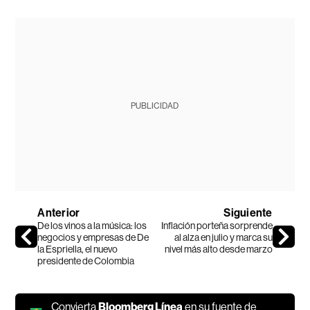
PUBLICIDAD
Anterior
Siguiente
De los vinos a la música: los
Inflación porteña sorprende
negocios y empresas de De
al alza en julio y marca su
la Espriella, el nuevo
nivel más alto desde marzo
presidente de Colombia
Convierta
Bloomberg Línea
en su fuente de