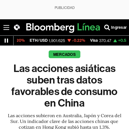
PUBLICIDAD
Ingresar
ETH/USD
-0.22%
Visa
+0.52%
MercadoLi
1,901.625
370.47
MERCADOS
Las acciones asiáticas
suben tras datos
favorables de consumo
en China
Las acciones subieron en Australia, Japón y Corea del
Sur. Un indicador clave de las acciones chinas que
cotizan en Hong Kong subió hasta un 1,3%.