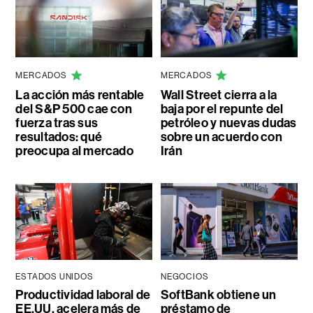
MERCADOS
MERCADOS
La acción más rentable
Wall Street cierra a la
del S&P 500 cae con
baja por el repunte del
fuerza tras sus
petróleo y nuevas dudas
resultados: qué
sobre un acuerdo con
preocupa al mercado
Irán
ESTADOS UNIDOS
NEGOCIOS
Productividad laboral de
SoftBank obtiene un
EE.UU. acelera más de
préstamo de