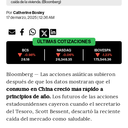
caída de la vivienda. (Bloomberg)
Por
Catherine Bosley
17 de marzo, 2025 | 12:36 AM
ÚLTIMAS
COTIZACIONES
BCS
NASDAQ
IBOVESPA
-0.98%
-0.06%
-1.23%
28.18
26,348.35
175,546.36
Bloomberg — Las acciones asiáticas subieron
después de que los datos mostraran que el
consumo en China creció más rápido a
principios de año.
Los futuros de las acciones
estadounidenses cayeron cuando el secretario
del Tesoro, Scott Bessent, descartó la reciente
caída del mercado como saludable.