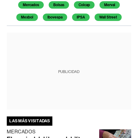
Mercados
Bolsas
Colcap
Merval
Mexbol
Ibovespa
IPSA
Wall Street
PUBLICIDAD
LAS MÁS VISITADAS
MERCADOS