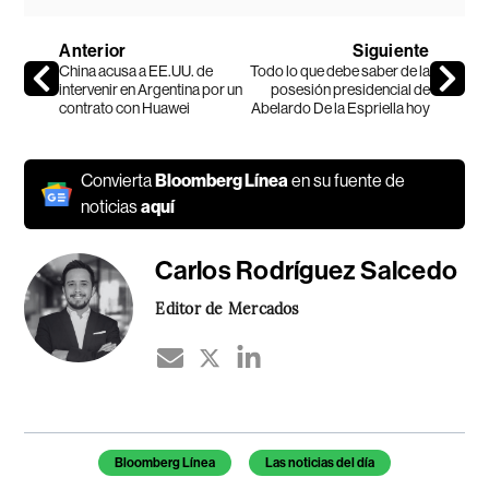
Anterior
Siguiente
China acusa a EE.UU. de
Todo lo que debe saber de la
intervenir en Argentina por un
posesión presidencial de
contrato con Huawei
Abelardo De la Espriella hoy
Convierta
Bloomberg Línea
en su fuente de
noticias
aquí
Carlos Rodríguez Salcedo
Editor de Mercados
Temas de este artículo
Bloomberg Línea
Las noticias del día