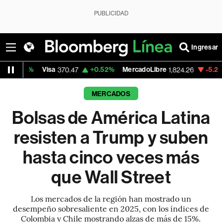
PUBLICIDAD
Ingresar
a
+0.52%
MercadoLibre
-5.23%
Banco de Bo
370.47
1,824.26
MERCADOS
Bolsas de América Latina
resisten a Trump y suben
hasta cinco veces más
que Wall Street
Los mercados de la región han mostrado un
desempeño sobresaliente en 2025, con los índices de
Colombia y Chile mostrando alzas de más de 15%.