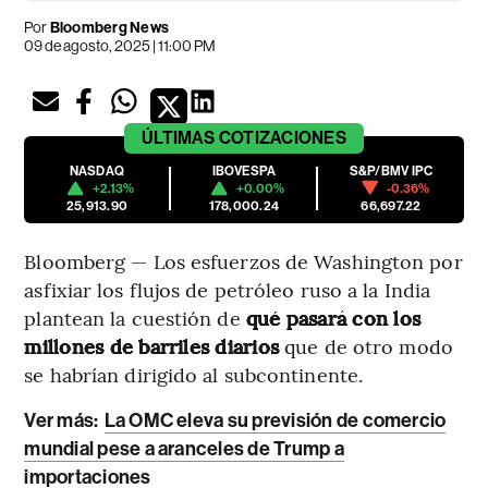
Por
Bloomberg News
09 de agosto, 2025 | 11:00 PM
ÚLTIMAS
COTIZACIONES
NASDAQ
IBOVESPA
S&P/BMV IPC
+2.13%
+0.00%
-0.36%
25,913.90
178,000.24
66,697.22
Bloomberg — Los esfuerzos de Washington por
asfixiar los flujos de petróleo ruso a la India
plantean la cuestión de
qué pasará con los
millones de barriles diarios
que de otro modo
se habrían dirigido al subcontinente.
Ver más:
La OMC eleva su previsión de comercio
mundial pese a aranceles de Trump a
importaciones