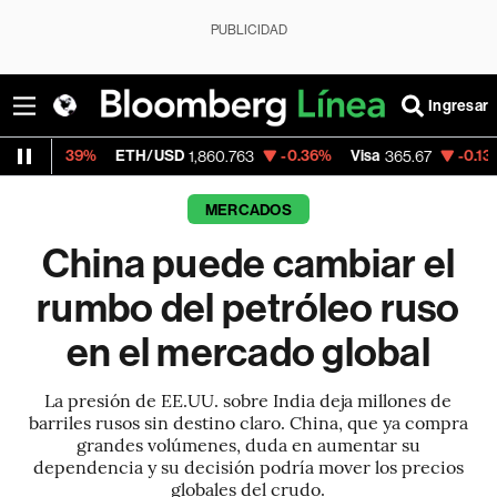
PUBLICIDAD
Ingresar
ETH/USD
-0.36%
Visa
-0.13%
MercadoLibr
1,860.763
365.67
MERCADOS
China puede cambiar el
rumbo del petróleo ruso
en el mercado global
La presión de EE.UU. sobre India deja millones de
barriles rusos sin destino claro. China, que ya compra
grandes volúmenes, duda en aumentar su
dependencia y su decisión podría mover los precios
globales del crudo.