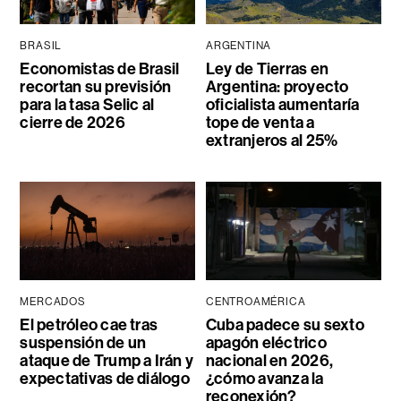
BRASIL
ARGENTINA
Economistas de Brasil
Ley de Tierras en
recortan su previsión
Argentina: proyecto
para la tasa Selic al
oficialista aumentaría
cierre de 2026
tope de venta a
extranjeros al 25%
MERCADOS
CENTROAMÉRICA
El petróleo cae tras
Cuba padece su sexto
suspensión de un
apagón eléctrico
ataque de Trump a Irán y
nacional en 2026,
expectativas de diálogo
¿cómo avanza la
reconexión?