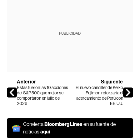
PUBLICIDAD
Anterior
Siguiente
Estas fueron las 10 acciones
El nuevo canciller de Keiko
del S&P 500 que mejor se
Fujimori reforzaría el
comportaron en julio de
acercamiento de Perú con
2026
EE.UU.
Convierta
Bloomberg Línea
en su fuente de
noticias
aquí