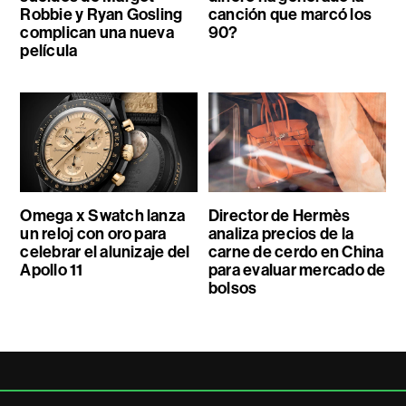
Robbie y Ryan Gosling
canción que marcó los
complican una nueva
90?
película
Omega x Swatch lanza
Director de Hermès
un reloj con oro para
analiza precios de la
celebrar el alunizaje del
carne de cerdo en China
Apollo 11
para evaluar mercado de
bolsos