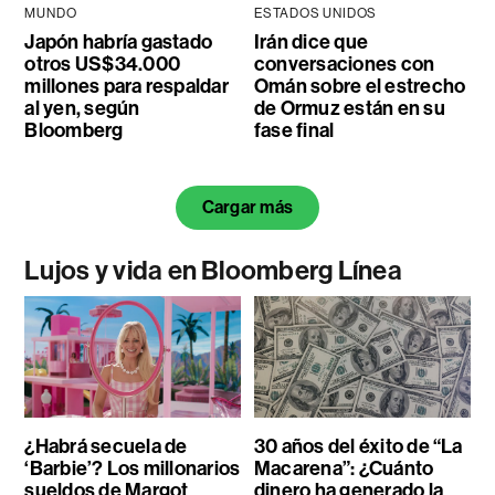
MUNDO
ESTADOS UNIDOS
Japón habría gastado
Irán dice que
otros US$34.000
conversaciones con
millones para respaldar
Omán sobre el estrecho
al yen, según
de Ormuz están en su
Bloomberg
fase final
Cargar más
Lujos y vida en Bloomberg Línea
¿Habrá secuela de
30 años del éxito de “La
‘Barbie’? Los millonarios
Macarena”: ¿Cuánto
sueldos de Margot
dinero ha generado la