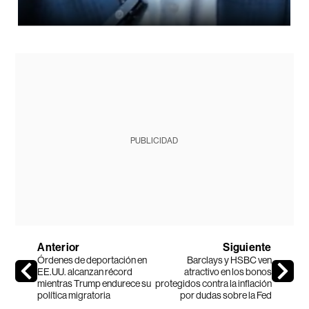
PUBLICIDAD
Anterior
Siguiente
Órdenes de deportación en
Barclays y HSBC ven
EE.UU. alcanzan récord
atractivo en los bonos
mientras Trump endurece su
protegidos contra la inflación
política migratoria
por dudas sobre la Fed