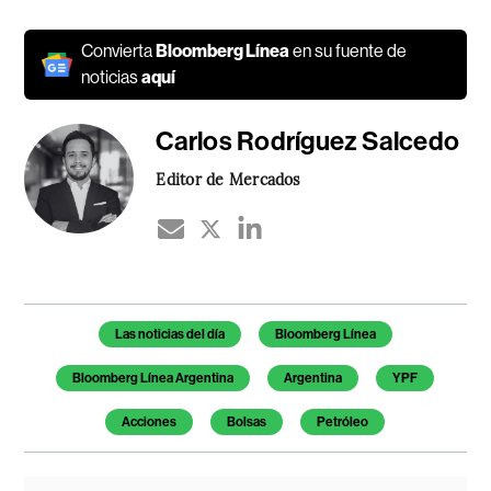
Convierta
Bloomberg Línea
en su fuente de
noticias
aquí
Carlos Rodríguez Salcedo
Editor de Mercados
Temas de este artículo
Las noticias del día
Bloomberg Línea
Bloomberg Línea Argentina
Argentina
YPF
Acciones
Bolsas
Petróleo