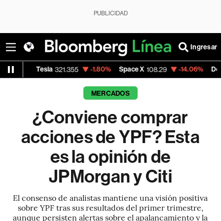
PUBLICIDAD
Ingresar
la
-1.80%
Space X
-14.06%
Dólar Oficial - Arg
321.355
108.29
MERCADOS
¿Conviene comprar
acciones de YPF? Esta
es la opinión de
JPMorgan y Citi
El consenso de analistas mantiene una visión positiva
sobre YPF tras sus resultados del primer trimestre,
aunque persisten alertas sobre el apalancamiento y la