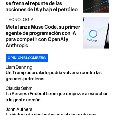
se frena el repunte de las
acciones de IA y baja el petróleo
TECNOLOGÍA
Meta lanza Muse Code, su primer
agente de programación con IA
para competir con OpenAI y
Anthropic
OPINIÓN BLOOMBERG
Liam Denning
Un Trump acorralado podría volverse contra las
grandes petroleras
Claudia Sahm
La Reserva Federal tiene que empezar a escuchar
a la gente común
John Authers
La historia de dos burbujas y el riesgo de una