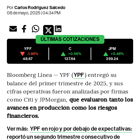
Por
Carlos Rodríguez Salcedo
08 de mayo, 2025 | 04:34 PM
ÚLTIMAS
COTIZACIONES
YPF
C
JPM
-1.95%
+0.56%
+0.48%
48.67
137.64
359.24
Bloomberg Línea — YPF (
) entregó su
YPF
balance del primer trimestre de 2025, y sus
cifras operativas fueron analizadas por firmas
como Citi y JPMorgan,
que evaluaron tanto los
avances en producción como los riesgos
financieros.
Ver más:
YPF en rojo y por debajo de expectativas:
reportó un segundo trimestre consecutivo de