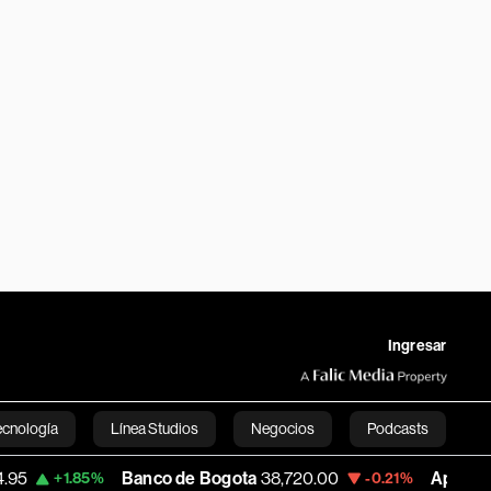
Ingresar
ecnología
Línea Studios
Negocios
Podcasts
Banco de Bogota
38,720.00
Apple
310.94
5%
-0.21%
+0
English