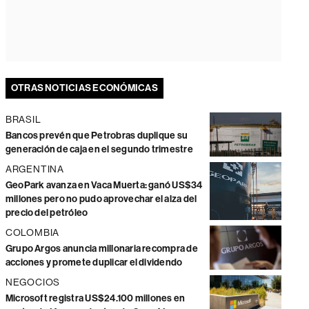
OTRAS NOTICIAS ECONÓMICAS
BRASIL
Bancos prevén que Petrobras duplique su
generación de caja en el segundo trimestre
ARGENTINA
GeoPark avanza en Vaca Muerta: ganó US$34
millones pero no pudo aprovechar el alza del
precio del petróleo
COLOMBIA
Grupo Argos anuncia millonaria recompra de
acciones y promete duplicar el dividendo
NEGOCIOS
Microsoft registra US$24.100 millones en