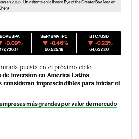
istas en 2026.
Un visitante en la librería Eye of the Greater Bay Area en
 Shen)
IBOVESPA
S&P/BMV IPC
BTC/USD
-0.09%
-0.46%
-0.23%
177,726.17
66,525.18
64,637.20
mirada puesta en el próximo ciclo
as de inversión en América Latina
s consideran imprescindibles para iniciar el
10 empresas más grandes por valor de mercado