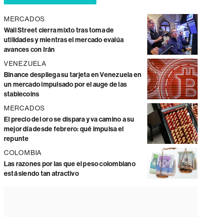
MERCADOS
Wall Street cierra mixto tras toma de
utilidades y mientras el mercado evalúa
avances con Irán
VENEZUELA
Binance despliega su tarjeta en Venezuela en
un mercado impulsado por el auge de las
stablecoins
MERCADOS
El precio del oro se dispara y va camino a su
mejor día desde febrero: qué impulsa el
repunte
COLOMBIA
Las razones por las que el peso colombiano
está siendo tan atractivo