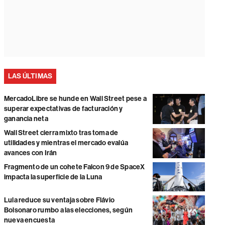
LAS ÚLTIMAS
MercadoLibre se hunde en Wall Street pese a
superar expectativas de facturación y
ganancia neta
Wall Street cierra mixto tras toma de
utilidades y mientras el mercado evalúa
avances con Irán
Fragmento de un cohete Falcon 9 de SpaceX
impacta la superficie de la Luna
Lula reduce su ventaja sobre Flávio
Bolsonaro rumbo a las elecciones, según
nueva encuesta