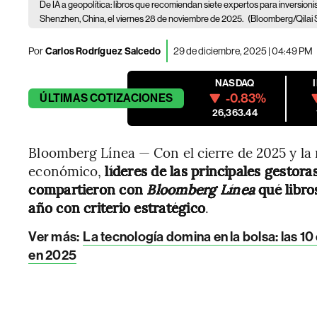
De IA a geopolítica: libros que recomiendan siete expertos para inversion
Shenzhen, China, el viernes 28 de noviembre de 2025.
(Bloomberg/Qilai
Por
Carlos Rodríguez Salcedo
29 de diciembre, 2025 | 04:49 PM
NASDAQ
-0.83%
ÚLTIMAS
COTIZACIONES
26,363.44
Bloomberg Línea — Con el cierre de 2025 y la 
económico,
líderes de las principales gestor
compartieron con
Bloomberg Línea
qué libro
año con criterio estratégico
.
Ver más:
La tecnología domina en la bolsa: las 
en 2025