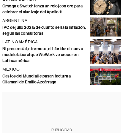
Omega x Swatch lanza un reloj con oro para
celebrar el alunizaje del Apollo 11
ARGENTINA
IPC de julio 2026: de cuánto sería la inflación,
según las consultoras
LATINOAMÉRICA
Ni presencial, ni remoto, ni híbrido: el nuevo
modelo laboral que WeWork ve crecer en
Latinoamérica
MÉXICO
Gastos del Mundial le pasan factura a
Ollamani de Emilio Azcárraga
PUBLICIDAD