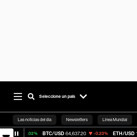
Seleccione un país
Las noticias del día
Newsletters
Línea Mundial
BTC/USD
64,637.20
ETH/USD
1,908.53
0.02%
-0.23%
Bloomberg 