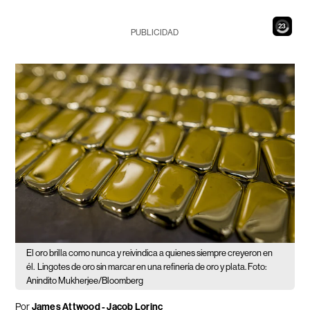
21
PUBLICIDAD
El oro brilla como nunca y reivindica a quienes siempre creyeron en
él.
Lingotes de oro sin marcar en una refinería de oro y plata. Foto:
Anindito Mukherjee/Bloomberg
Por
James Attwood - Jacob Lorinc