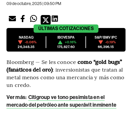
09 de octubre, 2025 | 09:50 PM
ÚLTIMAS
COTIZACIONES
NASDAQ
IBOVESPA
S&P/BMV IPC
-0.06%
+0.16%
-0.19%
26,348.35
175,827.60
66,396.15
Bloomberg — Se les conoce
como “gold bugs”
(fanáticos del oro)
: inversionistas que tratan al
metal menos como una mercancía y más como
un credo.
Ver más
:
Citigroup ve tono pesimista en el
mercado del petróleo ante superávit inminente