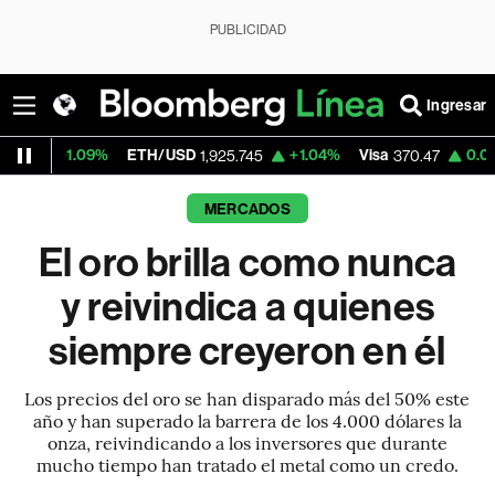
PUBLICIDAD
Ingresar
%
ETH/USD
+1.04%
Visa
0.00%
MercadoL
1,925.745
370.47
MERCADOS
El oro brilla como nunca
y reivindica a quienes
siempre creyeron en él
Los precios del oro se han disparado más del 50% este
año y han superado la barrera de los 4.000 dólares la
onza, reivindicando a los inversores que durante
mucho tiempo han tratado el metal como un credo.