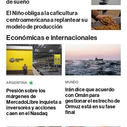
de sueño
El Niño obliga a la caficultura
centroamericana a replantear su
modelo de producción
Económicas e internacionales
MUNDO
ARGENTINA
Irán dice que acuerdo
Presión sobre los
con Omán para
márgenes de
gestionar el estrecho de
MercadoLibre inquieta a
Ormuz está en su fase
inversores y acciones
final
caen en el Nasdaq