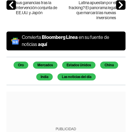
sus ganancias tras la
Latina apuestan por el
intervención conjunta de
fracking? El panorama legal
EE.UU. y Japón
que marcará las nuevas
inversiones
Convierta
Bloomberg Línea
en su fuente de
noticias
aquí
Temas de este artículo
Oro
Mercados
Estados Unidos
China
India
Las noticias del día
PUBLICIDAD