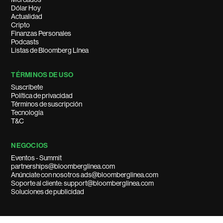
Dólar Hoy
Actualidad
Cripto
Finanzas Personales
Podcasts
Listas de Bloomberg Línea
TÉRMINOS DE USO
Suscríbete
Política de privacidad
Términos de suscripción
Tecnología
T&C
NEGOCIOS
Eventos - Summit
partnerships@bloomberglinea.com
Anúnciate con nosotros ads@bloomberglinea.com
Soporte al cliente: support@bloomberglinea.com
Soluciones de publicidad