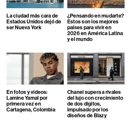
La ciudad más cara de
¿Pensando en mudarte?
Estados Unidos dejó de
Estos son los mejores
ser Nueva York
países para vivir en
2026 en América Latina
y el mundo
En fotos y videos:
Chanel supera a rivales
Lamine Yamal por
del lujo con crecimiento
primera vez en
de dos dígitos,
Cartagena, Colombia
impulsado por los
diseños de Blazy