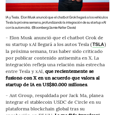
IA y Tesla.
Elon Musk anunció que el chatbot Grok llegará a los vehículos
Tesla la próxima semana, profundizando la integración de su startup xAI
con la automotriz.
(Bloomberg/Jamie Kelter Davis)
- Elon Musk anunció que el chatbot Grok de
su startup xAI llegará a los autos Tesla (
)
TSLA
la próxima semana, tras haber sido criticado
por publicar contenido antisemita en X. La
integración refleja una relación más estrecha
entre Tesla y xAI,
que recientemente se
fusionó con X en un acuerdo que valora al
startup de IA en US$80.000 millones
.
- Ant Group, respaldada por Jack Ma, planea
integrar el stablecoin USDC de Circle en su
plataforma blockchain global tras su