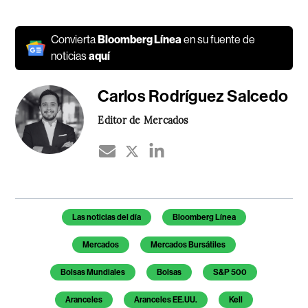
Convierta
Bloomberg Línea
en su fuente de
noticias
aquí
Carlos Rodríguez Salcedo
Editor de Mercados
Temas de este artículo
Las noticias del día
Bloomberg Línea
Mercados
Mercados Bursátiles
Bolsas Mundiales
Bolsas
S&P 500
Aranceles
Aranceles EE.UU.
Kell