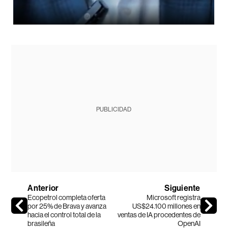
PUBLICIDAD
Anterior
Siguiente
Ecopetrol completa oferta
Microsoft registra
por 25% de Brava y avanza
US$24.100 millones en
hacia el control total de la
ventas de IA procedentes de
brasileña
OpenAI