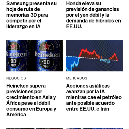
Samsung presenta su
Honda eleva su
hoja de ruta de
previsión de ganancias
memorias 3D para
por el yen débil y la
competir por el
demanda de híbridos en
liderazgo en IA
EE.UU.
NEGOCIOS
MERCADOS
Heineken supera
Acciones asiáticas
previsiones por
avanzan por la IA
crecimiento en Asia y
mientras cae el petróleo
África pese al débil
ante posible acuerdo
consumo en Europa y
entre EE.UU. e Irán
América