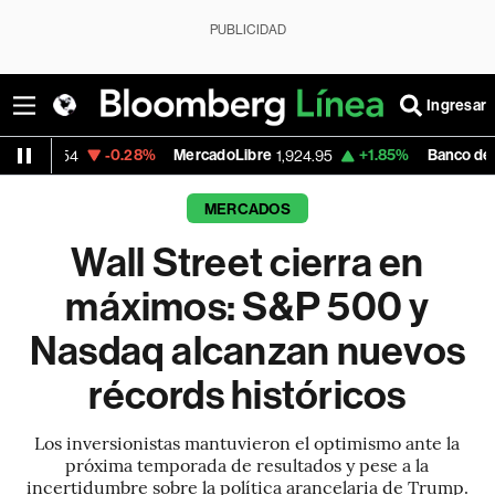
PUBLICIDAD
Ingresar
.28%
MercadoLibre
+1.85%
Banco de Bogota
1,924.95
38,720.0
MERCADOS
Wall Street cierra en
máximos: S&P 500 y
Nasdaq alcanzan nuevos
récords históricos
Los inversionistas mantuvieron el optimismo ante la
próxima temporada de resultados y pese a la
incertidumbre sobre la política arancelaria de Trump.