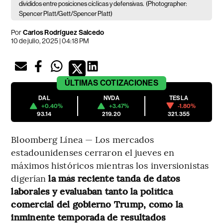
divididos entre posiciones cíclicas y defensivas.
(Photographer:
Spencer Platt/Gett/Spencer Platt)
Por
Carlos Rodríguez Salcedo
10 de julio, 2025 | 04:18 PM
ÚLTIMAS
COTIZACIONES
DAL
NVDA
TESLA
+0.40%
+3.47%
-1.80%
93.14
219.20
321.355
Bloomberg Línea — Los mercados
estadounidenses cerraron el jueves en
máximos históricos mientras los inversionistas
digerían
la más reciente tanda de datos
laborales y evaluaban tanto la política
comercial del gobierno Trump, como la
inminente temporada de resultados