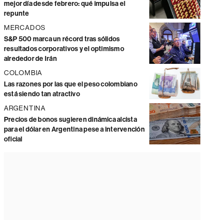
mejor día desde febrero: qué impulsa el
repunte
MERCADOS
S&P 500 marca un récord tras sólidos
resultados corporativos y el optimismo
alrededor de Irán
COLOMBIA
Las razones por las que el peso colombiano
está siendo tan atractivo
ARGENTINA
Precios de bonos sugieren dinámica alcista
para el dólar en Argentina pese a intervención
oficial