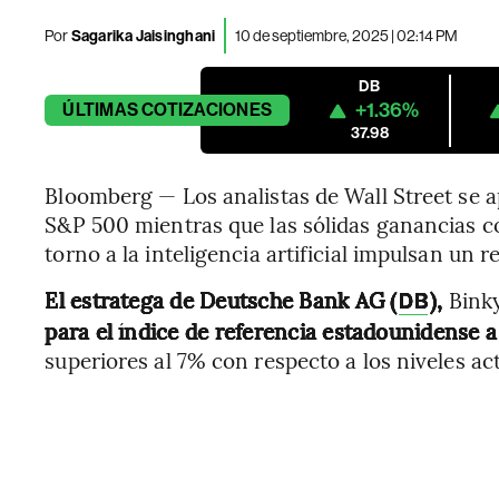
Por
Sagarika Jaisinghani
10 de septiembre, 2025 | 02:14 PM
DB
+1.36%
ÚLTIMAS
COTIZACIONES
37.98
Bloomberg — Los analistas de Wall Street se a
S&P 500 mientras que las sólidas ganancias c
torno a la inteligencia artificial impulsan un 
El estratega de Deutsche Bank AG (
),
Binky
DB
para el índice de referencia estadounidense 
superiores al 7% con respecto a los niveles ac