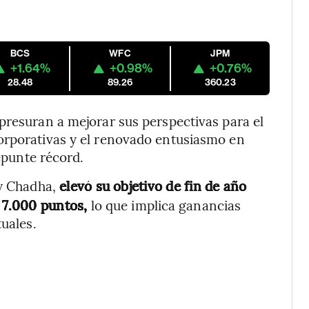
BCS
WFC
JPM
+1.64%
+0.98%
+0.76%
28.48
89.26
360.23
presuran a mejorar sus perspectivas para el
orporativas y el renovado entusiasmo en
repunte récord.
 Chadha,
elevó su objetivo de fin de año
a 7.000 puntos,
lo que implica ganancias
tuales.