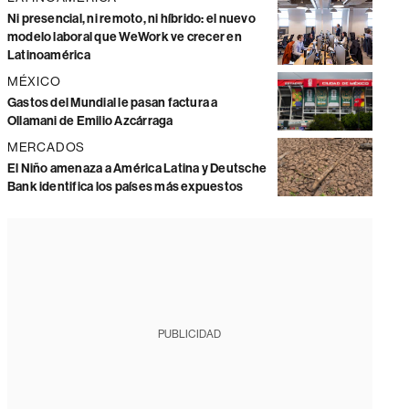
Ni presencial, ni remoto, ni híbrido: el nuevo
modelo laboral que WeWork ve crecer en
Latinoamérica
MÉXICO
Gastos del Mundial le pasan factura a
Ollamani de Emilio Azcárraga
MERCADOS
El Niño amenaza a América Latina y Deutsche
Bank identifica los países más expuestos
PUBLICIDAD