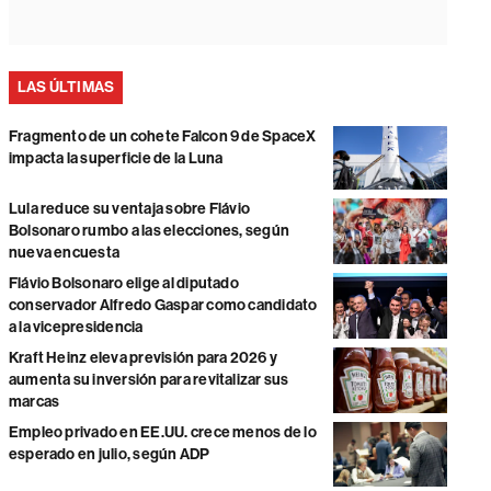
LAS ÚLTIMAS
Fragmento de un cohete Falcon 9 de SpaceX
impacta la superficie de la Luna
Lula reduce su ventaja sobre Flávio
Bolsonaro rumbo a las elecciones, según
nueva encuesta
Flávio Bolsonaro elige al diputado
conservador Alfredo Gaspar como candidato
a la vicepresidencia
Kraft Heinz eleva previsión para 2026 y
aumenta su inversión para revitalizar sus
marcas
Empleo privado en EE.UU. crece menos de lo
esperado en julio, según ADP