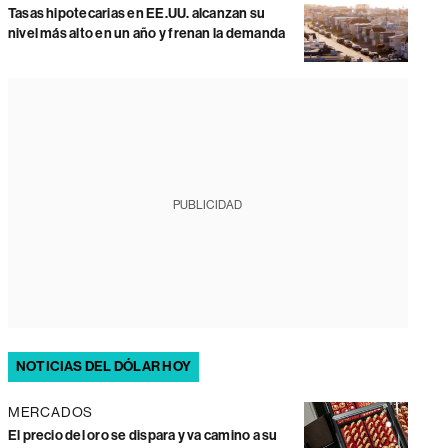
Tasas hipotecarias en EE.UU. alcanzan su
nivel más alto en un año y frenan la demanda
PUBLICIDAD
NOTICIAS DEL DÓLAR HOY
MERCADOS
El precio del oro se dispara y va camino a su