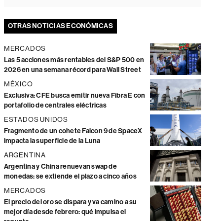
OTRAS NOTICIAS ECONÓMICAS
MERCADOS
Las 5 acciones más rentables del S&P 500 en
2026 en una semana récord para Wall Street
MÉXICO
Exclusiva: CFE busca emitir nueva Fibra E con
portafolio de centrales eléctricas
ESTADOS UNIDOS
Fragmento de un cohete Falcon 9 de SpaceX
impacta la superficie de la Luna
ARGENTINA
Argentina y China renuevan swap de
monedas: se extiende el plazo a cinco años
MERCADOS
El precio del oro se dispara y va camino a su
mejor día desde febrero: qué impulsa el