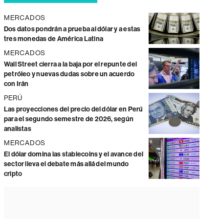
MERCADOS
Dos datos pondrán a prueba al dólar y a estas
tres monedas de América Latina
MERCADOS
Wall Street cierra a la baja por el repunte del
petróleo y nuevas dudas sobre un acuerdo
con Irán
PERÚ
Las proyecciones del precio del dólar en Perú
para el segundo semestre de 2026, según
analistas
MERCADOS
El dólar domina las stablecoins y el avance del
sector lleva el debate más allá del mundo
cripto