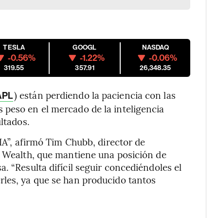
TESLA
GOOGL
NASDAQ
-0.56%
-1.22%
-0.06%
319.55
357.91
26,348.35
) están perdiendo la paciencia con las
APL
 peso en el mercado de la inteligencia
ltados.
 IA”, afirmó Tim Chubb, director de
t Wealth, que mantiene una posición de
. “Resulta difícil seguir concediéndoles el
rles, ya que se han producido tantos