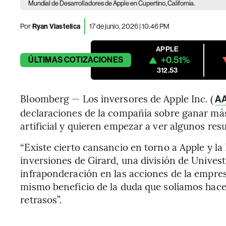
Mundial de Desarrolladores de Apple en Cupertino, California.
Por
Ryan Vlastelica
17 de junio, 2026 | 10:46 PM
APPLE
+0.51%
ÚLTIMAS
COTIZACIONES
312.53
Bloomberg — Los inversores de Apple Inc. (
A
declaraciones de la compañía sobre ganar más
artificial y quieren empezar a ver algunos resu
“Existe cierto cansancio en torno a Apple y la
inversiones de Girard, una división de Unives
infraponderación en las acciones de la empresa
mismo beneficio de la duda que solíamos hace
retrasos”.