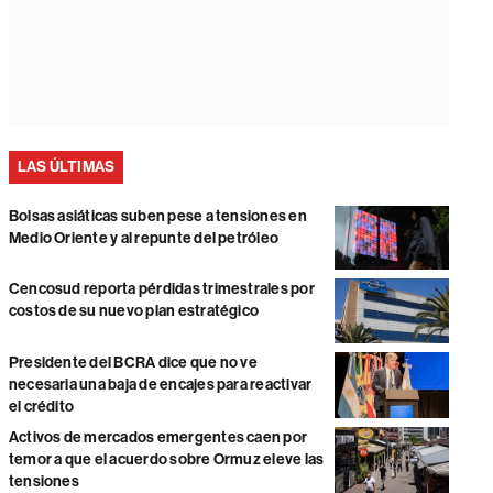
LAS ÚLTIMAS
Bolsas asiáticas suben pese a tensiones en
Medio Oriente y al repunte del petróleo
Cencosud reporta pérdidas trimestrales por
costos de su nuevo plan estratégico
Presidente del BCRA dice que no ve
necesaria una baja de encajes para reactivar
el crédito
Activos de mercados emergentes caen por
temor a que el acuerdo sobre Ormuz eleve las
tensiones