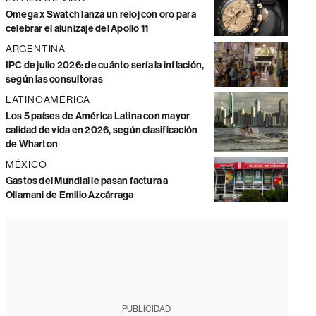
Omega x Swatch lanza un reloj con oro para
celebrar el alunizaje del Apollo 11
ARGENTINA
IPC de julio 2026: de cuánto sería la inflación,
según las consultoras
LATINOAMÉRICA
Los 5 países de América Latina con mayor
calidad de vida en 2026, según clasificación
de Wharton
MÉXICO
Gastos del Mundial le pasan factura a
Ollamani de Emilio Azcárraga
PUBLICIDAD