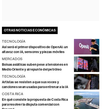
OTRAS NOTICIAS ECONÓMICAS
TECNOLOGÍA
Así será el primer dispositivo de OpenAI: un
altavoz con IA, sensores y piezas móviles
MERCADOS
Bolsas asiáticas suben pese a tensiones en
Medio Oriente y al repunte del petróleo
TECNOLOGÍA
Artistas se resisten a que sus voces y
canciones sean usadas para entrenar a la IA
COSTA RICA
En qué consiste la propuesta de Costa Rica
para resolver la disputa comercial con