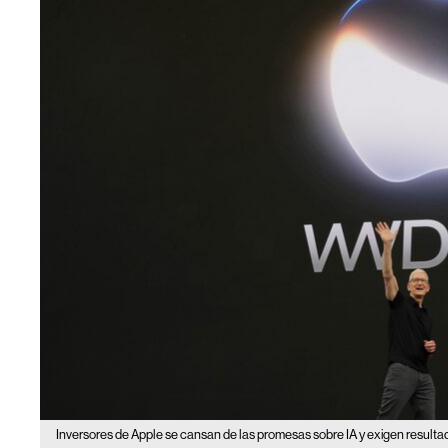
Inversores de Apple se cansan de las promesas sobre IA y exigen result