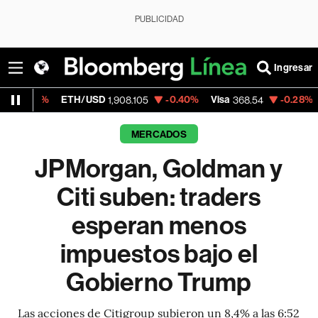
PUBLICIDAD
Ingresar
ETH/USD
-0.40%
Visa
-0.28%
MercadoLi
1,908.105
368.54
MERCADOS
JPMorgan, Goldman y
Citi suben: traders
esperan menos
impuestos bajo el
Gobierno Trump
Las acciones de Citigroup subieron un 8,4% a las 6:52