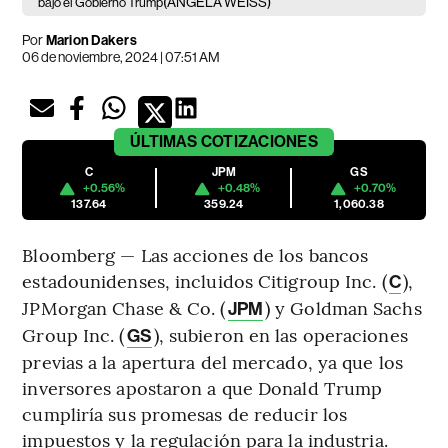
(ANGELA WEISS)
bajo el Gobierno Trump
Por
Marion Dakers
06 de noviembre, 2024 | 07:51 AM
ÚLTIMAS
COTIZACIONES
C
JPM
GS
+0.56%
+0.48%
+0.70%
137.64
359.24
1,060.38
Bloomberg — Las acciones de los bancos
estadounidenses, incluidos Citigroup Inc. (
),
C
JPMorgan Chase & Co. (
) y Goldman Sachs
JPM
Group Inc. (
), subieron en las operaciones
GS
previas a la apertura del mercado, ya que los
inversores apostaron a que Donald Trump
cumpliría sus promesas de reducir los
impuestos y la regulación para la industria.