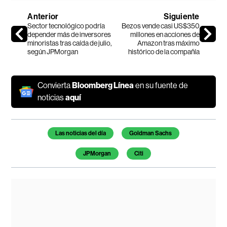
Anterior
Siguiente
Sector tecnológico podría
Bezos vende casi US$350
depender más de inversores
millones en acciones de
minoristas tras caída de julio,
Amazon tras máximo
según JPMorgan
histórico de la compañía
Convierta
Bloomberg Línea
en su fuente de
noticias
aquí
Temas de este artículo
Las noticias del día
Goldman Sachs
JPMorgan
Citi