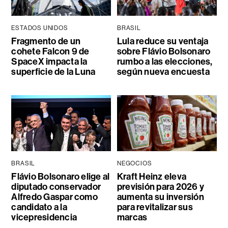
ESTADOS UNIDOS
BRASIL
Fragmento de un
Lula reduce su ventaja
cohete Falcon 9 de
sobre Flávio Bolsonaro
SpaceX impacta la
rumbo a las elecciones,
superficie de la Luna
según nueva encuesta
BRASIL
NEGOCIOS
Flávio Bolsonaro elige al
Kraft Heinz eleva
diputado conservador
previsión para 2026 y
Alfredo Gaspar como
aumenta su inversión
candidato a la
para revitalizar sus
vicepresidencia
marcas