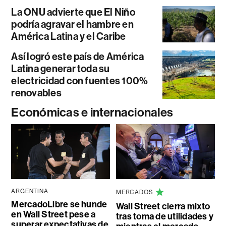
La ONU advierte que El Niño
podría agravar el hambre en
América Latina y el Caribe
Así logró este país de América
Latina generar toda su
electricidad con fuentes 100%
renovables
Económicas e internacionales
ARGENTINA
MERCADOS
MercadoLibre se hunde
Wall Street cierra mixto
en Wall Street pese a
tras toma de utilidades y
superar expectativas de