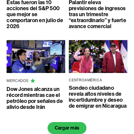
Estas fueron las 10
Palantir eleva
acciones del S&P 500
previsiones de ingresos
que mejor se
tras un trimestre
comportaron en julio de
“extraordinario” y fuerte
2026
avance comercial
CENTROAMÉRICA
MERCADOS
Sondeo ciudadano
Dow Jones alcanza un
revela altos niveles de
récord mientras cae el
incertidumbre y deseo
petróleo por señales de
de emigrar en Nicaragua
alivio desde Irán
Cargar más