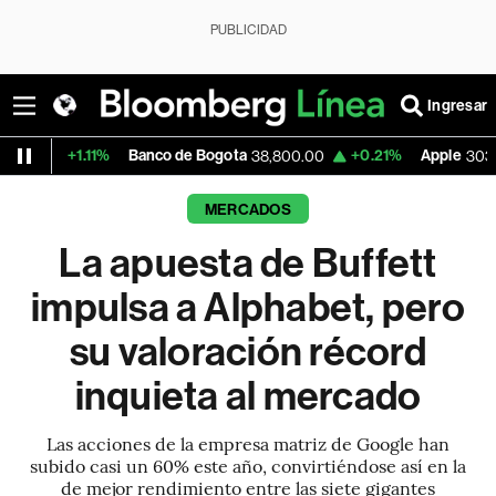
PUBLICIDAD
Ingresar
11%
Banco de Bogota
+0.21%
Apple
-1.74%
38,800.00
303.27
MERCADOS
La apuesta de Buffett
impulsa a Alphabet, pero
su valoración récord
inquieta al mercado
Las acciones de la empresa matriz de Google han
subido casi un 60% este año, convirtiéndose así en la
de mejor rendimiento entre las siete gigantes