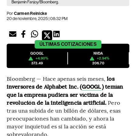
Benjamin Fanjoy/Bloomberg.
Por
Carmen Reinicke
20 de noviembre, 2025 | 08:32 PM
ÚLTIMAS
COTIZACIONES
GOOGL
NVDA
+4.90%
+2.94%
373.49
206.70
Bloomberg — Hace apenas seis meses,
los
inversores de Alphabet Inc. (
) temían
GOOGL
que la empresa pudiera ser víctima de la
revolución de la inteligencia artificial.
Pero
tras una subida de un billón de dólares, esas
preocupaciones han cambiado, y ahora la
mayor inquietud es si la acción se está
sobrevalorando.