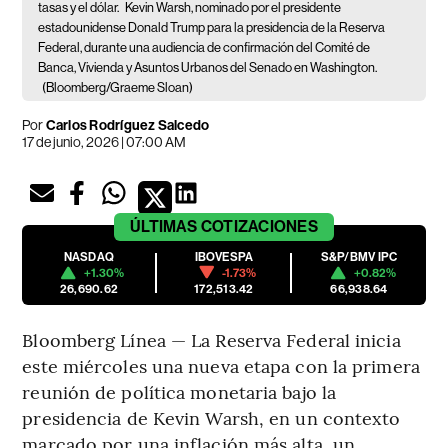
tasas y el dólar.
Kevin Warsh, nominado por el presidente
estadounidense Donald Trump para la presidencia de la Reserva
Federal, durante una audiencia de confirmación del Comité de
Banca, Vivienda y Asuntos Urbanos del Senado en Washington.
(Bloomberg/Graeme Sloan)
Por
Carlos Rodríguez Salcedo
17 de junio, 2026 | 07:00 AM
ÚLTIMAS
COTIZACIONES
NASDAQ
IBOVESPA
S&P/BMV IPC
+1.30%
-1.73%
+0.82%
26,690.62
172,513.42
66,938.64
Bloomberg Línea — La Reserva Federal inicia
este miércoles una nueva etapa con la primera
reunión de política monetaria bajo la
presidencia de Kevin Warsh, en un contexto
marcado por una inflación más alta, un