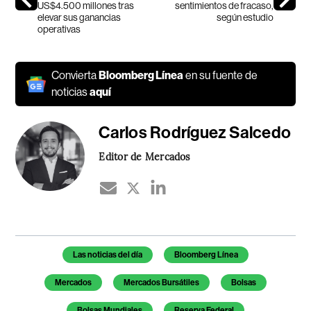
US$4.500 millones tras
sentimientos de fracaso,
elevar sus ganancias
según estudio
operativas
Convierta
Bloomberg Línea
en su fuente de
noticias
aquí
Carlos Rodríguez Salcedo
Editor de Mercados
Temas de este artículo
Las noticias del día
Bloomberg Línea
Mercados
Mercados Bursátiles
Bolsas
Bolsas Mundiales
Reserva Federal