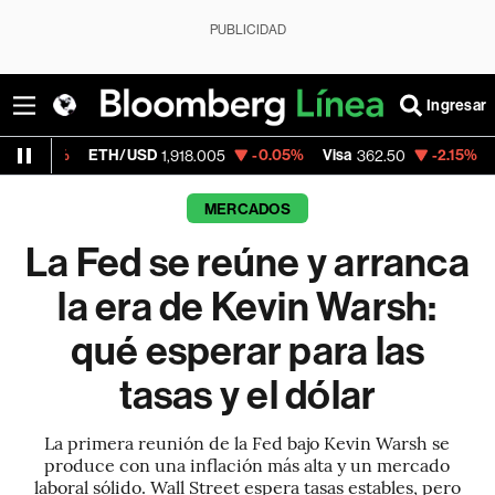
PUBLICIDAD
Ingresar
TH/USD
-0.05%
Visa
-2.15%
MercadoLibre
1,918.005
362.50
MERCADOS
La Fed se reúne y arranca
la era de Kevin Warsh:
qué esperar para las
tasas y el dólar
La primera reunión de la Fed bajo Kevin Warsh se
produce con una inflación más alta y un mercado
laboral sólido. Wall Street espera tasas estables, pero