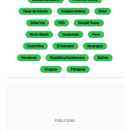
Tasas de Interés
Estados Unidos
Dólar
Dólar hoy
FED
Donald Trump
Kevin Warsh
Guatemala
Perú
Costa Rica
El Salvador
Nicaragua
Honduras
República Dominicana
Bolivia
Uruguay
Paraguay
PUBLICIDAD