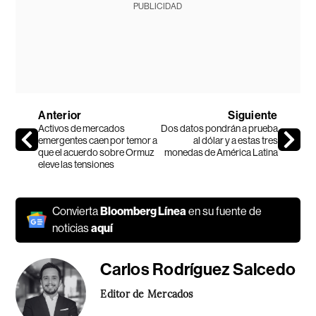
PUBLICIDAD
Anterior
Siguiente
Activos de mercados
Dos datos pondrán a prueba
emergentes caen por temor a
al dólar y a estas tres
que el acuerdo sobre Ormuz
monedas de América Latina
eleve las tensiones
Convierta
Bloomberg Línea
en su fuente de
noticias
aquí
Carlos Rodríguez Salcedo
Editor de Mercados