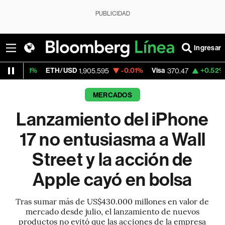
PUBLICIDAD
Ingresar
ETH/USD
-0.01%
Visa
+0.52%
MercadoLib
1,905.595
370.47
MERCADOS
Lanzamiento del iPhone
17 no entusiasma a Wall
Street y la acción de
Apple cayó en bolsa
Tras sumar más de US$430.000 millones en valor de
mercado desde julio, el lanzamiento de nuevos
productos no evitó que las acciones de la empresa