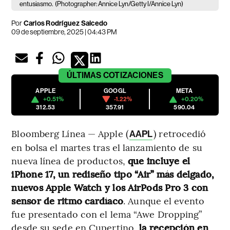
entusiasmo.
(Photographer: Annice Lyn/Getty I/Annice Lyn)
Por
Carlos Rodríguez Salcedo
09 de septiembre, 2025 | 04:43 PM
ÚLTIMAS
COTIZACIONES
APPLE
GOOGL
META
+0.51%
-1.22%
+0.20%
312.53
357.91
590.04
Bloomberg Línea — Apple (
) retrocedió
AAPL
en bolsa el martes tras el lanzamiento de su
nueva línea de productos,
que incluye el
iPhone 17, un rediseño tipo “Air” más delgado,
nuevos Apple Watch y los AirPods Pro 3 con
sensor de ritmo cardíaco
. Aunque el evento
fue presentado con el lema “Awe Dropping”
desde su sede en Cupertino,
la recepción en