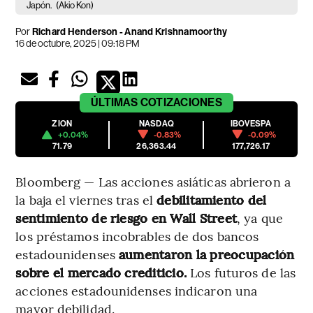
Japón.
(Akio Kon)
Por
Richard Henderson - Anand Krishnamoorthy
16 de octubre, 2025 | 09:18 PM
ÚLTIMAS
COTIZACIONES
ZION
NASDAQ
IBOVESPA
+0.04%
-0.83%
-0.09%
71.79
26,363.44
177,726.17
Bloomberg — Las acciones asiáticas abrieron a
la baja el viernes tras el
debilitamiento del
sentimiento de riesgo en Wall Street
, ya que
los préstamos incobrables de dos bancos
estadounidenses
aumentaron la preocupación
sobre el mercado crediticio.
Los futuros de las
acciones estadounidenses indicaron una
mayor debilidad.