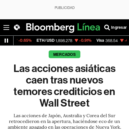
PUBLICIDAD
Ingresar
5%
ETH/USD
-0.91%
Visa
-0.28%
Mercado
1,898.278
368.54
MERCADOS
Las acciones asiáticas
caen tras nuevos
temores crediticios en
Wall Street
Las acciones de Japón, Australia y Corea del Sur
retrocedieron en la apertura, haciéndose eco de un
ambiente apagado en las operaciones de Nueva York.