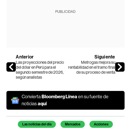
PUBLICIDAD
Anterior
Siguiente
Las proyecciones del precio
Metrogas mejora su
del dólar en Perú para el
rentabilidad en el tramo final
segundo semestre de 2026,
de su proceso de venta
según analistas
Convierta
Bloomberg Línea
en su fuente de
noticias
aquí
Temas de este artículo
Las noticias del día
Mercados
Acciones