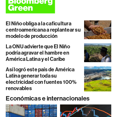
El Niño obliga a la caficultura
centroamericana a replantear su
modelo de producción
La ONU advierte que El Niño
podría agravar el hambre en
América Latina y el Caribe
Así logró este país de América
Latina generar toda su
electricidad con fuentes 100%
renovables
Económicas e internacionales