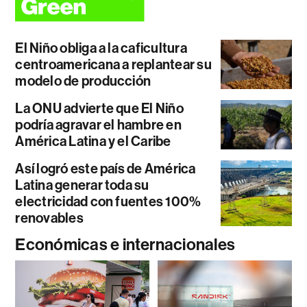
El Niño obliga a la caficultura
centroamericana a replantear su
modelo de producción
La ONU advierte que El Niño
podría agravar el hambre en
América Latina y el Caribe
Así logró este país de América
Latina generar toda su
electricidad con fuentes 100%
renovables
Económicas e internacionales