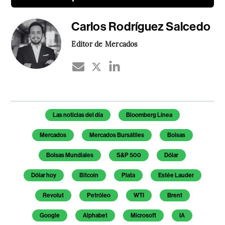
Carlos Rodríguez Salcedo
Editor de Mercados
Temas de este artículo
Las noticias del día
Bloomberg Línea
Mercados
Mercados Bursátiles
Bolsas
Bolsas Mundiales
S&P 500
Dólar
Dólar hoy
Bitcoin
Plata
Estée Lauder
Revolut
Petróleo
WTI
Brent
Google
Alphabet
Microsoft
IA