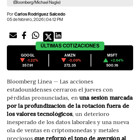
(Bloomberg/Michael Nagle)
Por
Carlos Rodríguez Salcedo
05 de febrero, 2026 | 04:12 PM
ÚLTIMAS
COTIZACIONES
GOOGL
AMZN
MSFT
-1.22%
-0.09%
+2.64%
357.91
272.35
500.16
Bloomberg Línea — Las acciones
estadounidenses cerraron el jueves con
pérdidas pronunciadas, en
una sesión marcada
por la profundización de la rotación fuera de
los valores tecnológicos
, un deterioro
inesperado de los datos laborales y una nueva
ola de ventas en criptomonedas y metales
preciosos
que reforzó el tono de aversión al