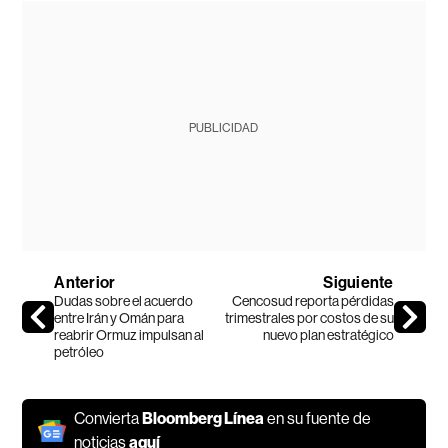
PUBLICIDAD
Anterior
Siguiente
Dudas sobre el acuerdo
Cencosud reporta pérdidas
entre Irán y Omán para
trimestrales por costos de su
reabrir Ormuz impulsan al
nuevo plan estratégico
petróleo
Convierta
Bloomberg Línea
en su fuente de
noticias
aquí