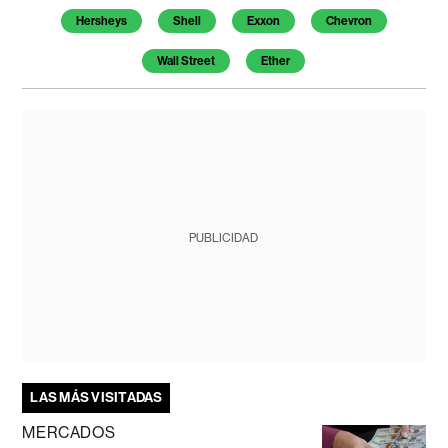
Hersheys
Shell
Exxon
Chevron
Wall Street
Ether
PUBLICIDAD
LAS MÁS VISITADAS
MERCADOS