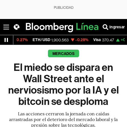
PUBLICIDAD
Ingresar
ETH/USD
-0.28%
Visa
+0.52%
MercadoLi
1,900.563
370.47
MERCADOS
El miedo se dispara en
Wall Street ante el
nerviosismo por la IA y el
bitcoin se desploma
Las acciones cerraron la jornada con caídas
arrastradas por el deterioro del mercado laboral y la
presión sobre las tecnológicas.