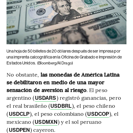
Una hoja de 50 billetes de 20 dólares después de ser impresa por
una imprenta calcográfica en la Oficina de Grabado e Impresión de
Estados Unidos.
(Bloomberg/Al Drago)
No obstante,
las monedas de América Latina
se debilitaron en medio de una mayor
sensación de aversión al riesgo
. El peso
argentino (
) registró ganancias, pero
USDARS
el real brasileño (
), el peso chileno
USDBRL
(
), el peso colombiano (
), el
USDCLP
USDCOP
mexicano (
) y el sol peruano
USDMXN
(
) cayeron.
USDPEN