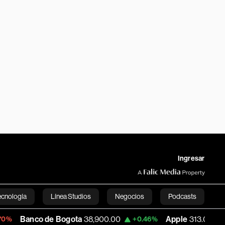
Ingresar
ecnología
Línea Studios
Negocios
Podcasts
 de Bogota
38,900.00
Apple
313.03
US
+0.46%
+0.16%
English