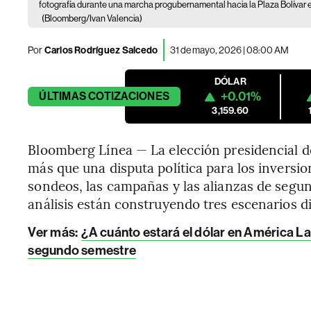
fotografía durante una marcha progubernamental hacia la Plaza Bolívar e
(Bloomberg/Ivan Valencia)
Por
Carlos Rodríguez Salcedo
31 de mayo, 2026 | 08:00 AM
DÓLAR
+0.01%
ÚLTIMAS
COTIZACIONES
3,159.60
Bloomberg Línea — La elección presidencial d
más que una disputa política para los inversio
sondeos, las campañas y las alianzas de segun
análisis están construyendo tres escenarios d
Ver más:
¿A cuánto estará el dólar en América La
segundo semestre