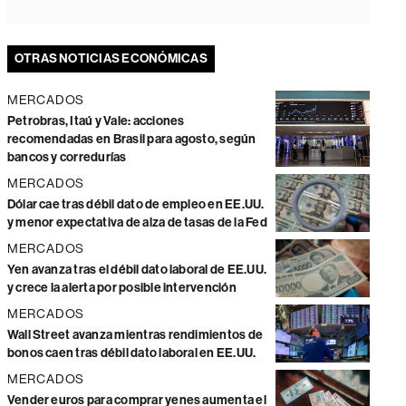
OTRAS NOTICIAS ECONÓMICAS
MERCADOS
Petrobras, Itaú y Vale: acciones
recomendadas en Brasil para agosto, según
bancos y corredurías
MERCADOS
Dólar cae tras débil dato de empleo en EE.UU.
y menor expectativa de alza de tasas de la Fed
MERCADOS
Yen avanza tras el débil dato laboral de EE.UU.
y crece la alerta por posible intervención
MERCADOS
Wall Street avanza mientras rendimientos de
bonos caen tras débil dato laboral en EE.UU.
MERCADOS
Vender euros para comprar yenes aumenta el