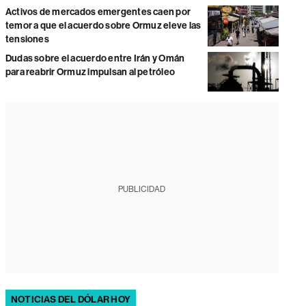
Activos de mercados emergentes caen por
temor a que el acuerdo sobre Ormuz eleve las
tensiones
Dudas sobre el acuerdo entre Irán y Omán
para reabrir Ormuz impulsan al petróleo
PUBLICIDAD
NOTICIAS DEL DÓLAR HOY