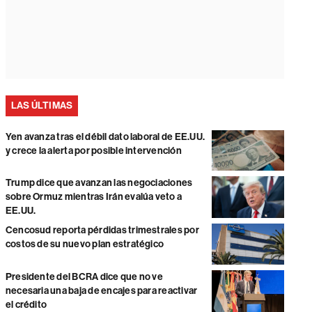
LAS ÚLTIMAS
Yen avanza tras el débil dato laboral de EE.UU.
y crece la alerta por posible intervención
Trump dice que avanzan las negociaciones
sobre Ormuz mientras Irán evalúa veto a
EE.UU.
Cencosud reporta pérdidas trimestrales por
costos de su nuevo plan estratégico
Presidente del BCRA dice que no ve
necesaria una baja de encajes para reactivar
el crédito