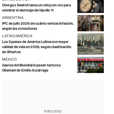
Omega x Swatch lanza un reloj con oro para
celebrar el alunizaje del Apollo 11
ARGENTINA
IPC de julio 2026: de cuánto sería la inflación,
según las consultoras
LATINOAMÉRICA
Los 5 países de América Latina con mayor
calidad de vida en 2026, según clasificación
de Wharton
MÉXICO
Gastos del Mundial le pasan factura a
Ollamani de Emilio Azcárraga
PUBLICIDAD