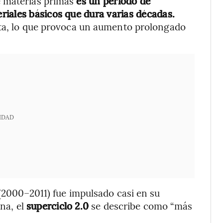
e materias primas
es un período de
iales básicos que dura varias décadas.
rta, lo que provoca un aumento prolongado
IDAD
 (2000–2011) fue impulsado casi en su
ina, el
superciclo 2.0
se describe como “más