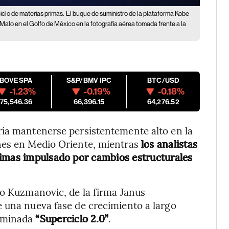
iclo de materias primas.
El buque de suministro de la plataforma Kobe
alo en el Golfo de México en la fotografía aérea tomada frente a la
IBOVESPA
S&P/BMV IPC
BTC/USD
-1.23%
-0.19%
-0.18%
175,546.36
66,396.15
64,276.52
ría mantenerse persistentemente alto en la
nes en Medio Oriente, mientras
los analistas
rimas impulsado por cambios estructurales
ko Kuzmanovic, de la firma Janus
e una nueva fase de crecimiento a largo
nominada
“Superciclo 2.0”
.