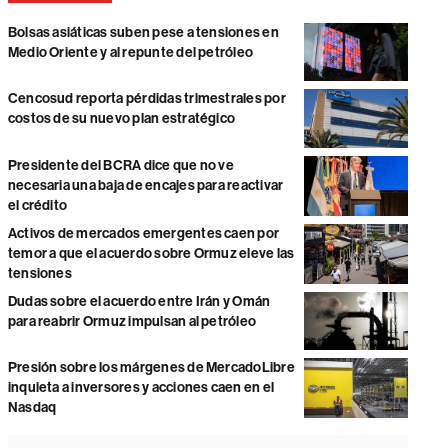
Bolsas asiáticas suben pese a tensiones en
Medio Oriente y al repunte del petróleo
Cencosud reporta pérdidas trimestrales por
costos de su nuevo plan estratégico
Presidente del BCRA dice que no ve
necesaria una baja de encajes para reactivar
el crédito
Activos de mercados emergentes caen por
temor a que el acuerdo sobre Ormuz eleve las
tensiones
Dudas sobre el acuerdo entre Irán y Omán
para reabrir Ormuz impulsan al petróleo
Presión sobre los márgenes de MercadoLibre
inquieta a inversores y acciones caen en el
Nasdaq