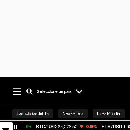
Seleccione un país
Las noticias del día
Newsletters
Línea Mundial
BTC/USD
64,276.52
ETH/USD
1,900.065
0.16%
-0.18%
Bloomberg 