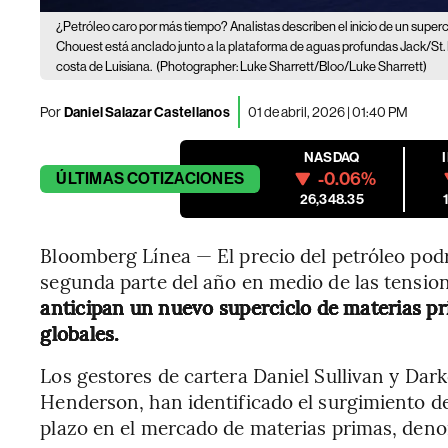
¿Petróleo caro por más tiempo? Analistas describen el inicio de un superc
Chouest está anclado junto a la plataforma de aguas profundas Jack/St. M
costa de Luisiana.
(Photographer: Luke Sharrett/Bloo/Luke Sharrett)
Por
Daniel Salazar Castellanos
01 de abril, 2026 | 01:40 PM
NASDAQ
-0.06%
ÚLTIMAS
COTIZACIONES
26,348.35
Bloomberg Línea — El precio del petróleo pod
segunda parte del año en medio de las tensio
anticipan un nuevo superciclo de materias p
globales.
Los gestores de cartera Daniel Sullivan y Dar
Henderson, han identificado el surgimiento d
plazo en el mercado de materias primas, de