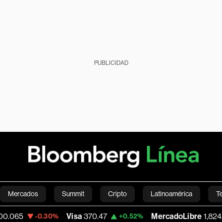
PUBLICIDAD
Mercados
Summit
Cripto
Latinoamérica
T
Visa
370.47
MercadoLibre
1,824.26
-0.30%
+0.52%
-5.
Green
Economía
Estilo de vida
Mundo
Videos