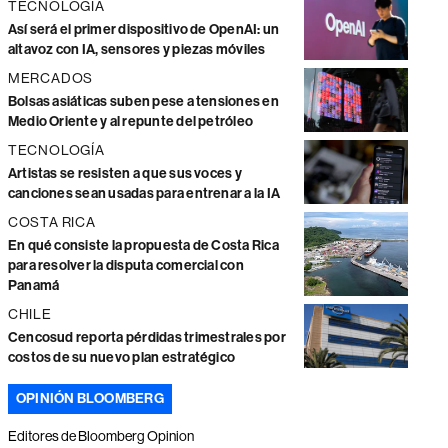
TECNOLOGÍA
Así será el primer dispositivo de OpenAI: un
altavoz con IA, sensores y piezas móviles
MERCADOS
Bolsas asiáticas suben pese a tensiones en
Medio Oriente y al repunte del petróleo
TECNOLOGÍA
Artistas se resisten a que sus voces y
canciones sean usadas para entrenar a la IA
COSTA RICA
En qué consiste la propuesta de Costa Rica
para resolver la disputa comercial con
Panamá
CHILE
Cencosud reporta pérdidas trimestrales por
costos de su nuevo plan estratégico
OPINIÓN BLOOMBERG
Editores de Bloomberg Opinion