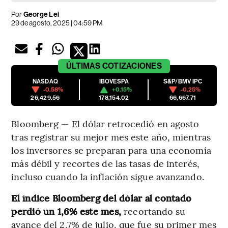
Por
George Lei
29 de agosto, 2025 | 04:59 PM
ÚLTIMAS
COTIZACIONES
NASDAQ
IBOVESPA
S&P/BMV IPC
-0.58%
+0.15%
-0.25%
26,429.56
178,154.02
66,667.71
Bloomberg — El dólar retrocedió en agosto
tras registrar su mejor mes este año, mientras
los inversores se preparan para una economía
más débil y recortes de las tasas de interés,
incluso cuando la inflación sigue avanzando.
El índice Bloomberg del dólar al contado
perdió un 1,6% este mes,
recortando su
avance del 2,7% de julio, que fue su primer mes