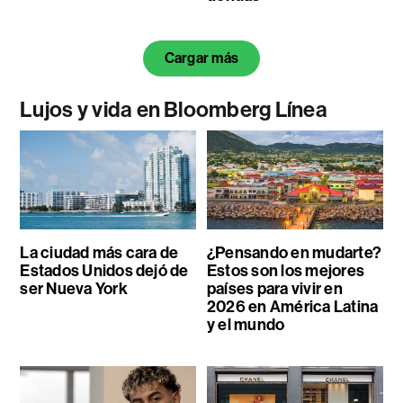
Cargar más
Lujos y vida en Bloomberg Línea
La ciudad más cara de
¿Pensando en mudarte?
Estados Unidos dejó de
Estos son los mejores
ser Nueva York
países para vivir en
2026 en América Latina
y el mundo