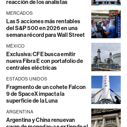
reacción de los analistas
MERCADOS
Las 5 acciones más rentables
del S&P 500 en 2026 en una
semana récord para Wall Street
MÉXICO
Exclusiva: CFE busca emitir
nueva Fibra E con portafolio de
centrales eléctricas
ESTADOS UNIDOS
Fragmento de un cohete Falcon
9 de SpaceX impacta la
superficie de la Luna
ARGENTINA
Argentina y China renuevan
swap de monedas: se extiende el