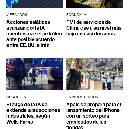
MERCADOS
ECONOMÍA
Acciones asiáticas
PMI de servicios de
avanzan por la IA
China cae a su nivel más
mientras cae el petróleo
bajo en casi dos años
ante posible acuerdo
entre EE.UU. e Irán
NEGOCIOS
ESTADOS UNIDOS
El auge de la IA se
Apple se prepara para el
extiende a las acciones
lanzamiento del iPhone
industriales, según
con un sorteo para
Wells Fargo
empleados de las
tiendas