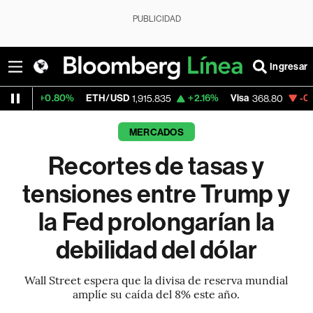
PUBLICIDAD
Ingresar
%
ETH/USD
+2.16%
Visa
-0.21%
MercadoL
1,915.835
368.80
MERCADOS
Recortes de tasas y
tensiones entre Trump y
la Fed prolongarían la
debilidad del dólar
Wall Street espera que la divisa de reserva mundial
amplíe su caída del 8% este año.